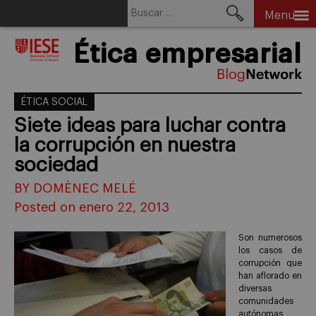
Buscar:
Menu
Skip
Ética empresarial
to
content
ÉTICA SOCIAL
Siete ideas para luchar contra
la corrupción en nuestra
sociedad
BY DOMÈNEC MELÉ
Posted on enero 22, 2013
Son numerosos
los casos de
corrupción que
han aflorado en
diversas
comunidades
autónomas