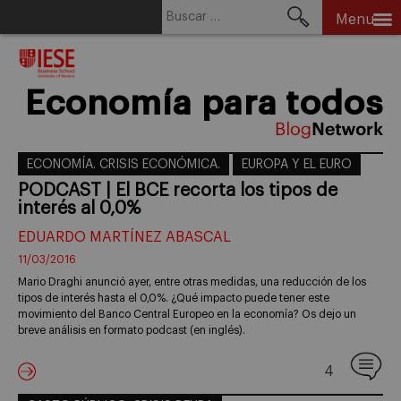
Buscar:
Menu
Skip
to
content
Economía para todos
ECONOMÍA. CRISIS ECONÓMICA.
EUROPA Y EL EURO
PODCAST | El BCE recorta los tipos de
interés al 0,0%
EDUARDO MARTÍNEZ ABASCAL
11/03/2016
Mario Draghi anunció ayer, entre otras medidas, una reducción de los
tipos de interés hasta el 0,0%. ¿Qué impacto puede tener este
movimiento del Banco Central Europeo en la economía? Os dejo un
breve análisis en formato podcast (en inglés).
4