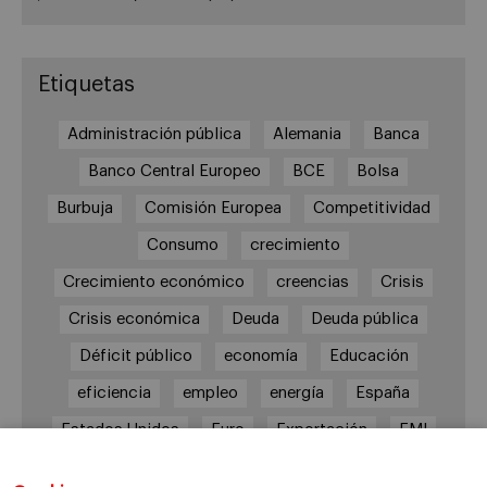
Etiquetas
Administración pública
Alemania
Banca
Banco Central Europeo
BCE
Bolsa
Burbuja
Comisión Europea
Competitividad
Consumo
crecimiento
Crecimiento económico
creencias
Crisis
Crisis económica
Deuda
Deuda pública
Déficit público
economía
Educación
eficiencia
empleo
energía
España
Estados Unidos
Euro
Exportación
FMI
Gasto público
Gasto y déficit públicos