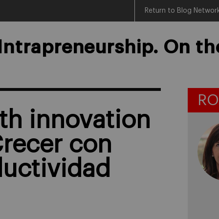
Return to Blog Networ
Intrapreneurship. On t
RO
th innovation
Crecer con
ductividad