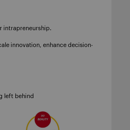
 intrapreneurship.
cale innovation, enhance decision-
g left behind