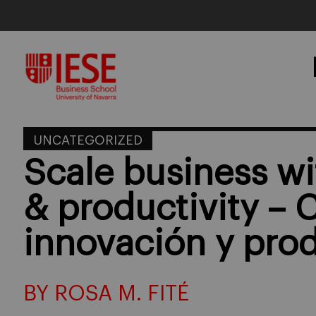
Skip
to
content
UNCATEGORIZED
Scale business wi
& productivity – 
innovación y pro
BY ROSA M. FITÉ