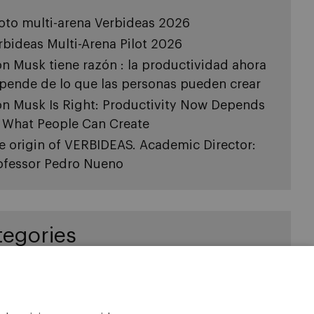
loto multi-arena Verbideas 2026
rbideas Multi-Arena Pilot 2026
on Musk tiene razón : la productividad ahora
pende de lo que las personas pueden crear
on Musk Is Right: Productivity Now Depends
 What People Can Create
e origin of VERBIDEAS. Academic Director:
ofessor Pedro Nueno
tegories
novation
categorized