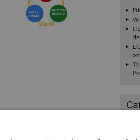
Pi
Ve
El
de
El
on
Th
Pr
Ca
In
Un