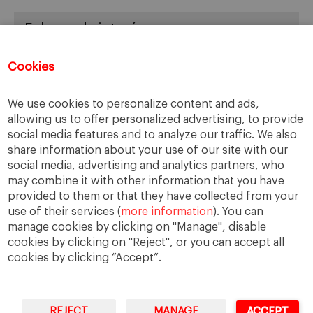
Enlaces de interés
Center for Business in Society – IESE
Cookies
EBEN España
IESE Business School
We use cookies to personalize content and ads,
allowing us to offer personalized advertising, to provide
social media features and to analyze our traffic. We also
share information about your use of our site with our
Archivos
social media, advertising and analytics partners, who
may combine it with other information that you have
Archivos
provided to them or that they have collected from your
use of their services (
more information
). You can
manage cookies by clicking on "Manage", disable
cookies by clicking on "Reject", or you can accept all
cookies by clicking “Accept”.
REJECT
MANAGE
ACCEPT