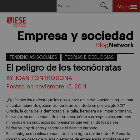
Buscar:
Menu
Skip
to
content
Empresa y sociedad
TENDENCIAS SOCIALES
TEORÍAS E IDEOLOGÍAS
El peligro de los tecnócratas
BY JOAN FONTRODONA
Posted on noviembre 15, 2011
¿Quién nos iba a decir que los dos pilares de la civilización europea iban
a acabar teniendo gobiernos nombrados a dedo en pleno siglo XXI?
Grecia, la cuna de la democracia, e Italia, heredera del imperio romano,
han visto, en una semana de diferencia, cómo sus respectivos primeros
ministros eran impuestos por presiones que venían de los países
bárbaros, hoy dueños y señores del destino europeo.
En la antigua república romana existía la figura del dictador. El Senado
romano, en casos de guerra o estados de emergencia, nombraba a un