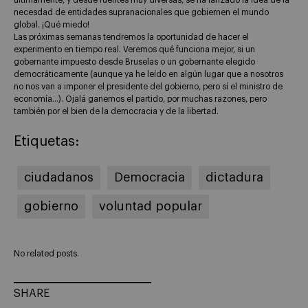
últimamente, y desde fuentes muy diversas, se ha lanzado la idea de la
necesdad de entidades supranacionales que gobiernen el mundo
global. ¡Qué miedo!
Las próximas semanas tendremos la oportunidad de hacer el
experimento en tiempo real. Veremos qué funciona mejor, si un
gobernante impuesto desde Bruselas o un gobernante elegido
democráticamente (aunque ya he leído en algún lugar que a nosotros
no nos van a imponer el presidente del gobierno, pero sí el ministro de
economía…). Ojalá ganemos el partido, por muchas razones, pero
también por el bien de la democracia y de la libertad.
Etiquetas:
ciudadanos
Democracia
dictadura
gobierno
voluntad popular
No related posts.
SHARE