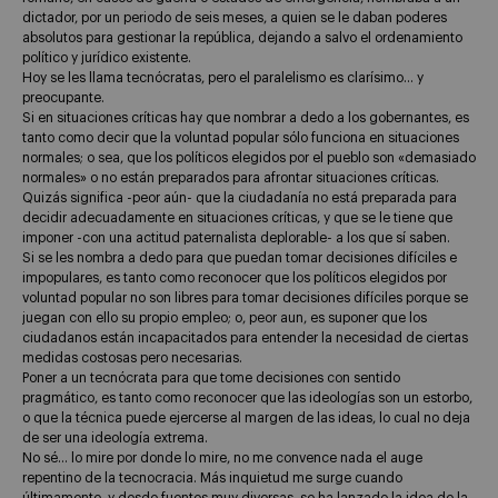
dictador, por un periodo de seis meses, a quien se le daban poderes
absolutos para gestionar la república, dejando a salvo el ordenamiento
político y jurídico existente.
Hoy se les llama tecnócratas, pero el paralelismo es clarísimo… y
preocupante.
Si en situaciones críticas hay que nombrar a dedo a los gobernantes, es
tanto como decir que la voluntad popular sólo funciona en situaciones
normales; o sea, que los políticos elegidos por el pueblo son «demasiado
normales» o no están preparados para afrontar situaciones críticas.
Quizás significa -peor aún- que la ciudadanía no está preparada para
decidir adecuadamente en situaciones críticas, y que se le tiene que
imponer -con una actitud paternalista deplorable- a los que sí saben.
Si se les nombra a dedo para que puedan tomar decisiones difíciles e
impopulares, es tanto como reconocer que los políticos elegidos por
voluntad popular no son libres para tomar decisiones difíciles porque se
juegan con ello su propio empleo; o, peor aun, es suponer que los
ciudadanos están incapacitados para entender la necesidad de ciertas
medidas costosas pero necesarias.
Poner a un tecnócrata para que tome decisiones con sentido
pragmático, es tanto como reconocer que las ideologías son un estorbo,
o que la técnica puede ejercerse al margen de las ideas, lo cual no deja
de ser una ideología extrema.
No sé… lo mire por donde lo mire, no me convence nada el auge
repentino de la tecnocracia. Más inquietud me surge cuando