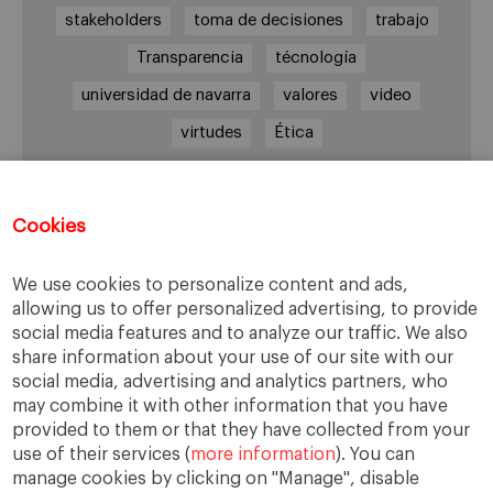
stakeholders
toma de decisiones
trabajo
Transparencia
técnología
universidad de navarra
valores
video
virtudes
Ética
Cookies
Enlaces de interés
Center for Business in Society – IESE
We use cookies to personalize content and ads,
EBEN España
allowing us to offer personalized advertising, to provide
social media features and to analyze our traffic. We also
IESE Business School
share information about your use of our site with our
social media, advertising and analytics partners, who
may combine it with other information that you have
Archivos
provided to them or that they have collected from your
use of their services (
more information
). You can
Archivos
manage cookies by clicking on "Manage", disable