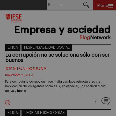
Buscar:
Menu
Skip
to
content
Empresa y sociedad
ÉTICA
RESPONSABILIDAD SOCIAL
La corrupción no se soluciona sólo con ser
buenos
JOAN FONTRODONA
noviembre 21, 2013
Para combatir la corrupción hacen falta cambios estructurales y la
implicación de los agentes sociales. Y, en especial, una sociedad civil
activa y fuerte.
1
ÉTICA
TEORÍAS E IDEOLOGÍAS