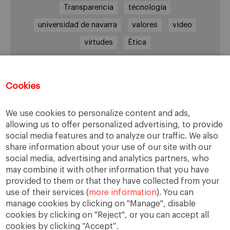
Transparencia
técnología
universidad de navarra
valores
video
virtudes
Ética
Cookies
Enlaces de interés
Center for Business in Society – IESE
We use cookies to personalize content and ads,
EBEN España
allowing us to offer personalized advertising, to provide
social media features and to analyze our traffic. We also
IESE Business School
share information about your use of our site with our
social media, advertising and analytics partners, who
may combine it with other information that you have
Archivos
provided to them or that they have collected from your
use of their services (
more information
). You can
Archivos
manage cookies by clicking on "Manage", disable
cookies by clicking on "Reject", or you can accept all
cookies by clicking “Accept”.