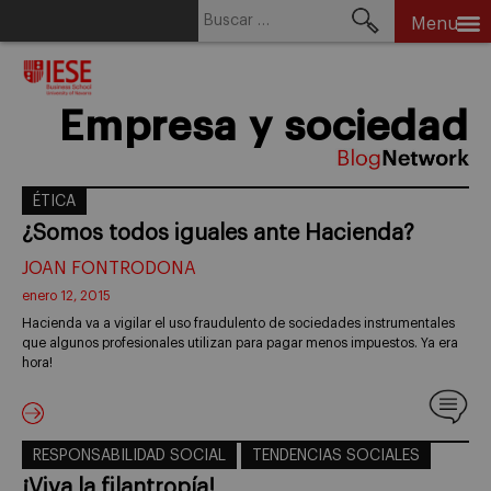
Buscar:
Menu
Skip
to
content
Empresa y sociedad
ÉTICA
¿Somos todos iguales ante Hacienda?
JOAN FONTRODONA
enero 12, 2015
Hacienda va a vigilar el uso fraudulento de sociedades instrumentales
que algunos profesionales utilizan para pagar menos impuestos. Ya era
hora!
RESPONSABILIDAD SOCIAL
TENDENCIAS SOCIALES
¡Viva la filantropía!