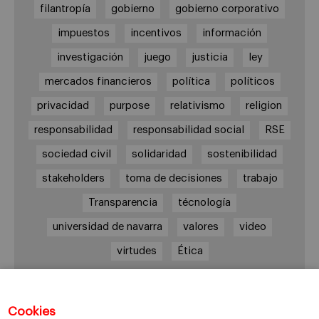
filantropía
gobierno
gobierno corporativo
impuestos
incentivos
información
investigación
juego
justicia
ley
mercados financieros
política
políticos
privacidad
purpose
relativismo
religion
responsabilidad
responsabilidad social
RSE
sociedad civil
solidaridad
sostenibilidad
stakeholders
toma de decisiones
trabajo
Transparencia
técnología
universidad de navarra
valores
video
virtudes
Ética
Cookies
Enlaces de interés