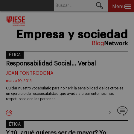
Buscar:
Menu
Skip
to
content
Empresa y sociedad
ÉTICA
Responsabilidad Social… Verbal
JOAN FONTRODONA
marzo 10, 2015
Cuidar nuestro vocabulario para no herir la sensibilidad de los otros es
un ejercicio de responsabilidad que ayuda a crear entornos más
respetuosos con las personas.
2
ÉTICA
Y tú, ¿qué quieres ser de mayor? Yo,