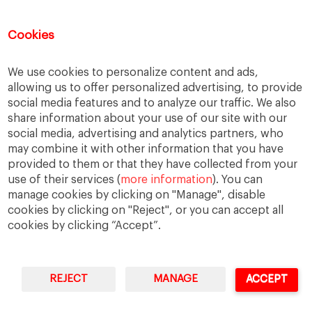
Center for Business in Society – IESE
Cookies
EBEN España
IESE Business School
We use cookies to personalize content and ads,
allowing us to offer personalized advertising, to provide
social media features and to analyze our traffic. We also
share information about your use of our site with our
Archivos
social media, advertising and analytics partners, who
may combine it with other information that you have
Archivos
provided to them or that they have collected from your
use of their services (
more information
). You can
manage cookies by clicking on "Manage", disable
cookies by clicking on "Reject", or you can accept all
cookies by clicking “Accept”.
REJECT
MANAGE
ACCEPT
IESE Business School
University of Navarra
Legal Notice
Terms of Use