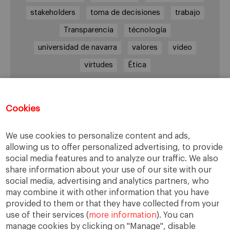
stakeholders
toma de decisiones
trabajo
Transparencia
técnología
universidad de navarra
valores
video
virtudes
Ética
Cookies
Enlaces de interés
Center for Business in Society – IESE
We use cookies to personalize content and ads,
EBEN España
allowing us to offer personalized advertising, to provide
social media features and to analyze our traffic. We also
IESE Business School
share information about your use of our site with our
social media, advertising and analytics partners, who
may combine it with other information that you have
Archivos
provided to them or that they have collected from your
use of their services (
more information
). You can
Archivos
manage cookies by clicking on "Manage", disable