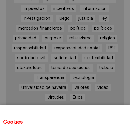
impuestos
incentivos
información
investigación
juego
justicia
ley
mercados financieros
política
políticos
privacidad
purpose
relativismo
religion
responsabilidad
responsabilidad social
RSE
sociedad civil
solidaridad
sostenibilidad
stakeholders
toma de decisiones
trabajo
Transparencia
técnología
universidad de navarra
valores
video
virtudes
Ética
Cookies
Enlaces de interés