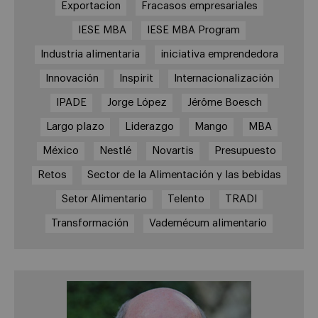
Exportacion
Fracasos empresariales
IESE MBA
IESE MBA Program
Industria alimentaria
iniciativa emprendedora
Innovación
Inspirit
Internacionalización
IPADE
Jorge López
Jérôme Boesch
Largo plazo
Liderazgo
Mango
MBA
México
Nestlé
Novartis
Presupuesto
Retos
Sector de la Alimentación y las bebidas
Setor Alimentario
Telento
TRADI
Transformación
Vademécum alimentario