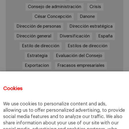
Consejo de administración
Crisis
César Concepción
Danone
Dirección de personas
Dirección estratégica
Dirección general
Diversificación
España
Estilo de dirección
Estilos de dirección
Estrategia
Evaluación del Consejo
Exportacion
Fracasos empresariales
IESE MBA
IESE MBA Program
Industria alimentaria
iniciativa emprendedora
Cookies
Innovación
Inspirit
Internacionalización
We use cookies to personalize content and ads,
IPADE
Jorge López
Jérôme Boesch
allowing us to offer personalized advertising, to provide
Largo plazo
Liderazgo
Mango
MBA
social media features and to analyze our traffic. We also
share information about your use of our site with our
México
Nestlé
Novartis
Presupuesto