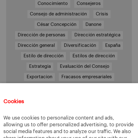
Conocimiento
Consejeros
Consejo de administración
Crisis
César Concepción
Danone
Dirección de personas
Dirección estratégica
Dirección general
Diversificación
España
Estilo de dirección
Estilos de dirección
Estrategia
Evaluación del Consejo
Exportacion
Fracasos empresariales
IESE MBA
IESE MBA Program
Industria alimentaria
iniciativa emprendedora
Cookies
Innovación
Inspirit
Internacionalización
We use cookies to personalize content and ads,
IPADE
Jorge López
Jérôme Boesch
allowing us to offer personalized advertising, to provide
Largo plazo
Liderazgo
Mango
MBA
social media features and to analyze our traffic. We also