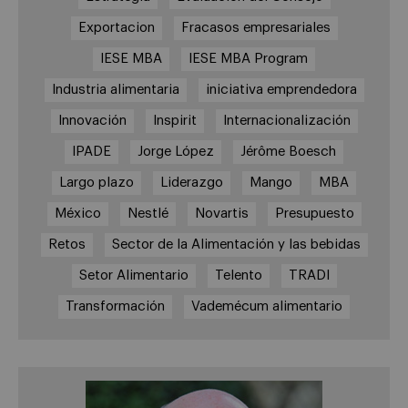
Exportacion
Fracasos empresariales
IESE MBA
IESE MBA Program
Industria alimentaria
iniciativa emprendedora
Innovación
Inspirit
Internacionalización
IPADE
Jorge López
Jérôme Boesch
Largo plazo
Liderazgo
Mango
MBA
México
Nestlé
Novartis
Presupuesto
Retos
Sector de la Alimentación y las bebidas
Setor Alimentario
Telento
TRADI
Transformación
Vademécum alimentario