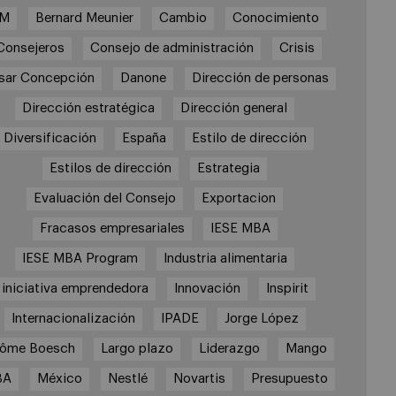
3M
Bernard Meunier
Cambio
Conocimiento
Consejeros
Consejo de administración
Crisis
sar Concepción
Danone
Dirección de personas
Dirección estratégica
Dirección general
Diversificación
España
Estilo de dirección
Estilos de dirección
Estrategia
Evaluación del Consejo
Exportacion
Fracasos empresariales
IESE MBA
IESE MBA Program
Industria alimentaria
iniciativa emprendedora
Innovación
Inspirit
Internacionalización
IPADE
Jorge López
rôme Boesch
Largo plazo
Liderazgo
Mango
BA
México
Nestlé
Novartis
Presupuesto