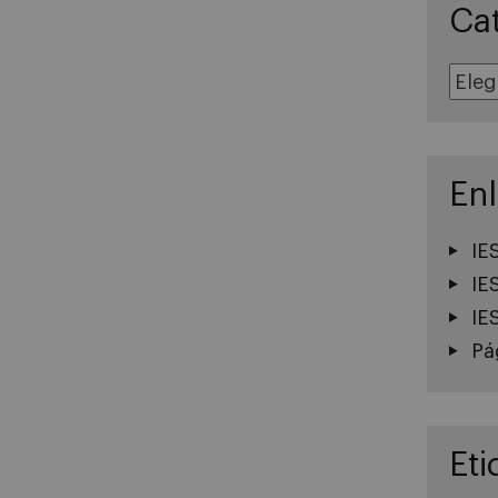
Ca
Categoría
En
IE
IE
IE
Pá
Eti