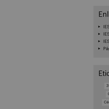
En
IE
IE
IE
Pá
Eti
Cé