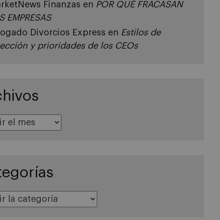
rketNews Finanzas
en
POR QUÉ FRACASAN
S EMPRESAS
ogado Divorcios Express
en
Estilos de
rección y prioridades de los CEOs
chivos
tegorías
s