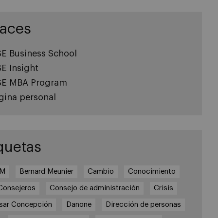
laces
SE Business School
SE Insight
SE MBA Program
gina personal
quetas
3M
Bernard Meunier
Cambio
Conocimiento
Consejeros
Consejo de administración
Crisis
sar Concepción
Danone
Dirección de personas