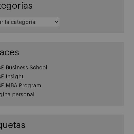
tegorías
s
laces
SE Business School
SE Insight
SE MBA Program
gina personal
quetas