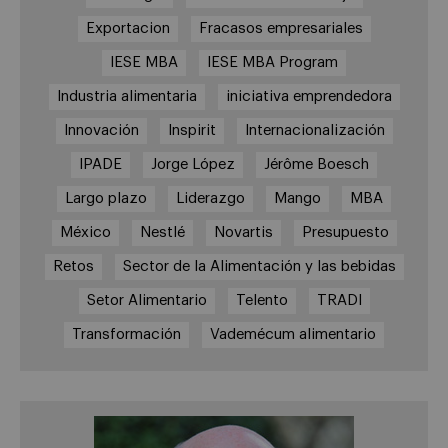
Exportacion
Fracasos empresariales
IESE MBA
IESE MBA Program
Industria alimentaria
iniciativa emprendedora
Innovación
Inspirit
Internacionalización
IPADE
Jorge López
Jérôme Boesch
Largo plazo
Liderazgo
Mango
MBA
México
Nestlé
Novartis
Presupuesto
Retos
Sector de la Alimentación y las bebidas
Setor Alimentario
Telento
TRADI
Transformación
Vademécum alimentario