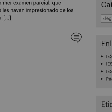
rimer examen parcial, que
Ca
s les hayan impresionado de los
Categoría
r […]
En
IE
IE
IE
Pá
Eti