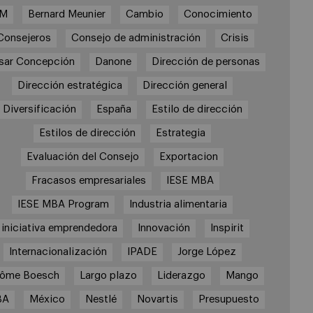
3M
Bernard Meunier
Cambio
Conocimiento
Consejeros
Consejo de administración
Crisis
sar Concepción
Danone
Dirección de personas
Dirección estratégica
Dirección general
Diversificación
España
Estilo de dirección
Estilos de dirección
Estrategia
Evaluación del Consejo
Exportacion
Fracasos empresariales
IESE MBA
IESE MBA Program
Industria alimentaria
iniciativa emprendedora
Innovación
Inspirit
Internacionalización
IPADE
Jorge López
rôme Boesch
Largo plazo
Liderazgo
Mango
BA
México
Nestlé
Novartis
Presupuesto