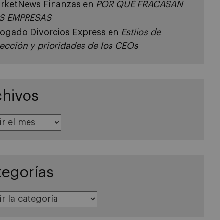
rketNews Finanzas
en
POR QUÉ FRACASAN
S EMPRESAS
ogado Divorcios Express
en
Estilos de
rección y prioridades de los CEOs
chivos
tegorías
s