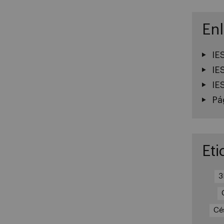
En
IE
IE
IE
Pá
Eti
Cé