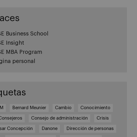
laces
SE Business School
SE Insight
SE MBA Program
gina personal
quetas
3M
Bernard Meunier
Cambio
Conocimiento
Consejeros
Consejo de administración
Crisis
sar Concepción
Danone
Dirección de personas