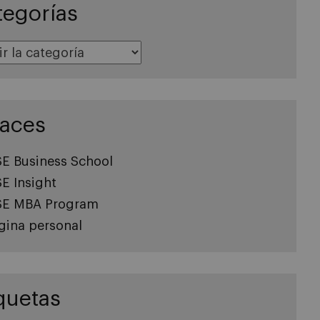
tegorías
s
laces
SE Business School
SE Insight
SE MBA Program
gina personal
quetas