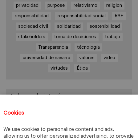
privacidad
purpose
relativismo
religion
responsabilidad
responsabilidad social
RSE
sociedad civil
solidaridad
sostenibilidad
stakeholders
toma de decisiones
trabajo
Transparencia
técnología
universidad de navarra
valores
video
virtudes
Ética
Enlaces de interés
Center for Business in Society – IESE
Cookies
EBEN España
IESE Business School
We use cookies to personalize content and ads,
allowing us to offer personalized advertising, to provide