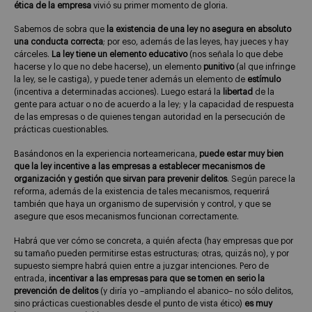
ética de la empresa
vivió su primer momento de gloria.
Sabemos de sobra que
la existencia de una ley no asegura en absoluto
una conducta correcta
; por eso, además de las leyes, hay jueces y hay
cárceles.
La ley tiene un elemento educativo
(nos señala lo que debe
hacerse y lo que no debe hacerse), un elemento
punitivo
(al que infringe
la ley, se le castiga), y puede tener además un elemento de
estímulo
(incentiva a determinadas acciones). Luego estará la
libertad
de la
gente para actuar o no de acuerdo a la ley; y la capacidad de respuesta
de las empresas o de quienes tengan autoridad en la persecución de
prácticas cuestionables.
Basándonos en la experiencia norteamericana,
puede estar muy bien
que la ley incentive a las empresas a establecer mecanismos de
organización y gestión que sirvan para prevenir delitos
. Según parece la
reforma, además de la existencia de tales mecanismos, requerirá
también que haya un organismo de supervisión y control, y que se
asegure que esos mecanismos funcionan correctamente.
Habrá que ver cómo se concreta, a quién afecta (hay empresas que por
su tamaño pueden permitirse estas estructuras; otras, quizás no), y por
supuesto siempre habrá quien entre a juzgar intenciones. Pero de
entrada,
incentivar a las empresas para que se tomen en serio la
prevención de delitos
(y diría yo –ampliando el abanico– no sólo delitos,
sino prácticas cuestionables desde el punto de vista ético)
es muy