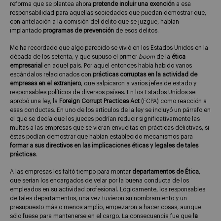
reforma que se plantea ahora
pretende incluir una exención
a esa
responsabilidad para aquellas sociedades que puedan demostrar que,
con antelación a la comisión del delito que se juzgue, habían
implantado
programas de prevención
de esos delitos.
Me ha recordado que algo parecido se vivió en los Estados Unidos en la
década de los setenta, y que supuso el primer
boom
de la
ética
empresarial
en aquel país. Por aquel entonces había habido varios
escándalos relacionados con
prácticas corruptas en la actividad de
empresas en el extranjero
, que salpicaron a varios jefes de estado y
responsables políticos de diversos países. En los Estados Unidos se
aprobó una ley, la
Foreign Corrupt Practices Act
(FCPA) como reacción a
esas conductas. En uno de los artículos de la ley se incluyó un párrafo en
el que se decía que los jueces podrían reducir significativamente las
multas a las empresas que se vieran envueltas en prácticas delictivas, si
éstas podían demostrar que habían establecido mecanismos para
formar a sus directivos en las implicaciones éticas y legales de tales
prácticas
.
A las empresas les faltó tiempo para montar
departamentos de Ética
,
que serían los encargados de velar por la buena conducta de los
empleados en su actividad profesional. Lógicamente, los responsables
de tales departamentos, una vez tuvieron su nombramiento y un
presupuesto más o menos amplio, empezaron a hacer cosas, aunque
sólo fuese para mantenerse en el cargo. La consecuencia fue que
la