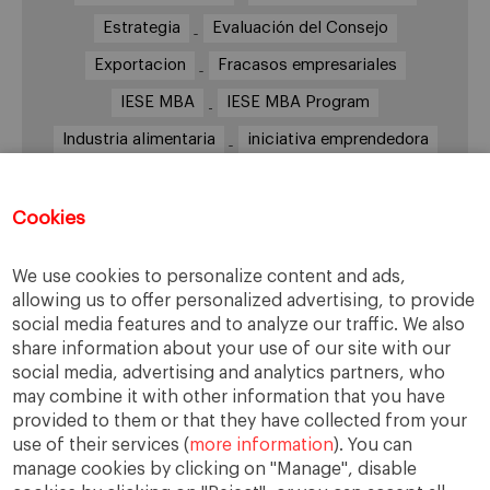
Estrategia
Evaluación del Consejo
Exportacion
Fracasos empresariales
IESE MBA
IESE MBA Program
Industria alimentaria
iniciativa emprendedora
Innovación
Inspirit
Internacionalización
IPADE
Jorge López
Jérôme Boesch
Cookies
Largo plazo
Liderazgo
Mango
MBA
We use cookies to personalize content and ads,
México
Nestlé
Novartis
Presupuesto
allowing us to offer personalized advertising, to provide
social media features and to analyze our traffic. We also
Retos
Sector de la Alimentación y las bebidas
share information about your use of our site with our
Setor Alimentario
Telento
TRADI
social media, advertising and analytics partners, who
may combine it with other information that you have
Transformación
Vademécum alimentario
provided to them or that they have collected from your
use of their services (
more information
). You can
manage cookies by clicking on "Manage", disable