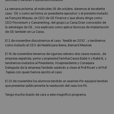
técnicas y vendrán 3 ponentes invitados.
La semana próxima, el miércoles 26 de octubre, daremos el excelente
caso ¨GE o como se forma un presidente ejecutivo¨y el ponente invitado
es François Miqueu, ex CEO de GE Finance y que ahora dirige como
CEO Finconsum y Caixarenting, del grupo La Caixa.Gran conocedor de
la estrategia de GE , nos explicará como aplica técnicas de implantación
de GE también en La Caixa.
El 2 de noviembre discutiremos el caso ¨Nestlé en 2010¨, y tendremos
como invitado al CEO de Nestlé para Iberia, Bernard Meunier.
El 16 de noviembre tenemos de riguroso estreno dos casos nuevos , de
empresa española, pyme y propiedad familiar.Casos Babé A y Babé B, y
tendremos invitados al Presidente, Vicepresidente y Consejera
Delegada de la empresa.También asistirán a clase el Prof.Ricart y el Prof
.Tapies con quien hemos escrito el caso.
El 23 de noviembre los alumnos tendrán un examen.Por equipos tendrán
que presentar públicamente la resolución del caso Ice Fili.
Tengo mucha ilusión de cara a este magnífico programa.