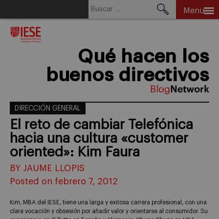
Buscar:
Menu
Skip
to
content
Qué hacen los
buenos directivos
DIRECCIÓN GENERAL
El reto de cambiar Telefónica
hacia una cultura «customer
oriented»: Kim Faura
BY JAUME LLOPIS
Posted on febrero 7, 2012
Kim, MBA del IESE, tiene una larga y exitosa carrera profesional, con una
clara vocación y obsesión por añadir valor y orientarse al consumidor. Su