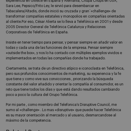
experiencia en Gillette en España y Alemania, Chupa Chups en USA,
Sara Lee, Pepsico/Frito Ley, le sirvió para desembarcar en
Tabacalera/Altadis, donde inició su cruzada y gran¨»challenge» de
transformar compañías estatales y monopolios en compañías orientadas
al cliente.Por eso, César Alierta se lo lleva a Telefónica en 2001 y desde
2005 Director General de Telefónica Catalunya y Relaciones
Corporativas de Telefónica en España.
Insiste en tener tiempo para pensar, y pensar siempre en añadir valor en
todas y cada una de las funciones de la empresa. Pensar siempre
«outside the box», y nos lo ha contado con múltiples ejemplos vividos e
implementados en todas las compañías donde ha trabajado.
Ciertamente, se trata de un directivo atípico e iconoclasta en Telefónica,
pero sus profundos conocimientos de marketing, su experiencia y la fe
que tiene y como vive sus convicciones , priorizando la búsqueda
constante del valor añadido y orientar la compañía al consumidor, es un
reto que tiene todos los días y que está dando resultados cambiando
poco a poco la cultura del Grupo Telefónica.
Por mi parte , como miembro del Telefonica’s Disruptive Council, me
sumo al «challenge» . Lo mas «disruptive» que puede hacer Telefónica
es su mayor orientación al mercado y al usuario, desmarcandose al
máximo de la competencia.