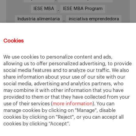
IESE MBA
IESE MBA Program
Industria alimentaria
iniciativa emprendedora
Innovación
Inspirit
Internacionalización
IPADE
Jorge López
Jérôme Boesch
Cookies
Largo plazo
Liderazgo
Mango
MBA
We use cookies to personalize content and ads,
México
Nestlé
Novartis
Presupuesto
allowing us to offer personalized advertising, to provide
social media features and to analyze our traffic. We also
Retos
Sector de la Alimentación y las bebidas
share information about your use of our site with our
Setor Alimentario
Telento
TRADI
social media, advertising and analytics partners, who
may combine it with other information that you have
Transformación
Vademécum alimentario
provided to them or that they have collected from your
use of their services (
more information
). You can
manage cookies by clicking on "Manage", disable
cookies by clicking on "Reject", or you can accept all
cookies by clicking “Accept”.