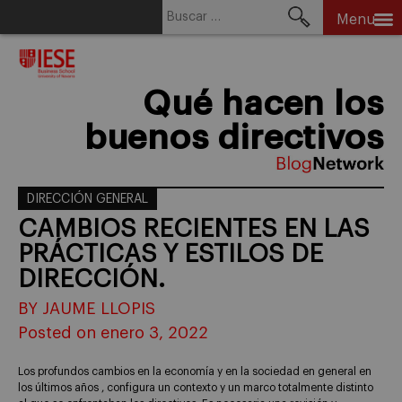
Buscar:
Menu
Skip
to
content
Qué hacen los
buenos directivos
DIRECCIÓN GENERAL
CAMBIOS RECIENTES EN LAS
PRÁCTICAS Y ESTILOS DE
DIRECCIÓN.
BY JAUME LLOPIS
Posted on enero 3, 2022
Los profundos cambios en la economía y en la sociedad en general en
los últimos años , configura un contexto y un marco totalmente distinto