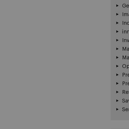
Ge
Im
In
in
In
Ma
Ma
Op
Pr
Pr
Re
Sa
Se