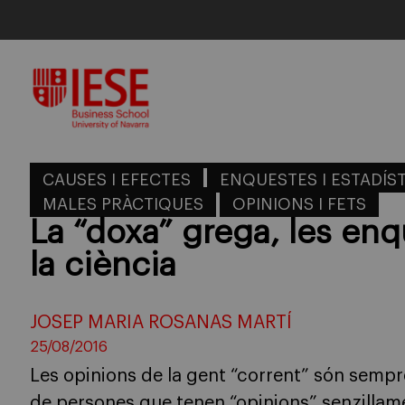
Skip
to
content
CAUSES I EFECTES
ENQUESTES I ESTADÍS
MALES PRÀCTIQUES
OPINIONS I FETS
La “doxa” grega, les enqu
la ciència
JOSEP MARIA ROSANAS MARTÍ
25/08/2016
Les opinions de la gent “corrent” són sempr
de persones que tenen “opinions” senzillam