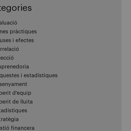
tegories
aluació
nes pràctiques
uses i efectes
rrelació
recció
prenedoria
questes i estadístiques
senyament
perit d'equip
erit de lluita
tadístiques
tratègia
stió financera