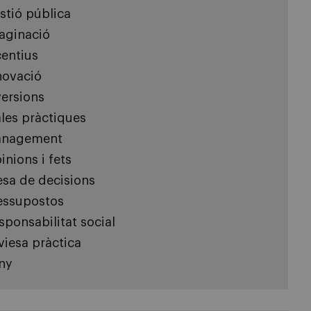
stió pública
aginació
centius
novació
versions
les pràctiques
nagement
inions i fets
esa de decisions
essupostos
sponsabilitat social
viesa pràctica
ny