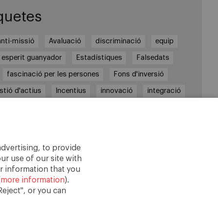
quetes
anti-missió
Avaluació
discriminació
equip
esperit guanyador
Estadístiques
Falsedats
fascinació per les persones
Fons d'inversió
stió d'actius
Incentius
innovació
integració
tolerància
Investigació
longevitat empresarial
marqueting
Mesures
missió
Motivació
incipis
Rendibilitats
Sanitat
Sector públic
dvertising, to provide
Valors
visió de conjunt
visió social
ur use of our site with
r information that you
(
more information
).
eject", or you can