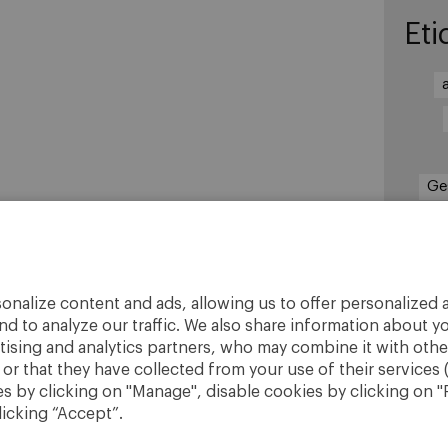
Eti
Ge
in
Pr
onalize content and ads, allowing us to offer personalized a
nd to analyze our traffic. We also share information about yo
rtising and analytics partners, who may combine it with othe
r that they have collected from your use of their services 
 by clicking on "Manage", disable cookies by clicking on "R
licking “Accept”.