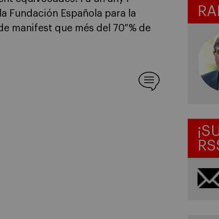
RA
r la Fundación Española para la
 de manifest que més del 70 % de
¡S
RS