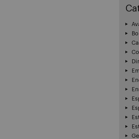
Ca
Av
Bo
Ca
Co
Di
Em
En
En
Es
Esp
Es
Es
Ge