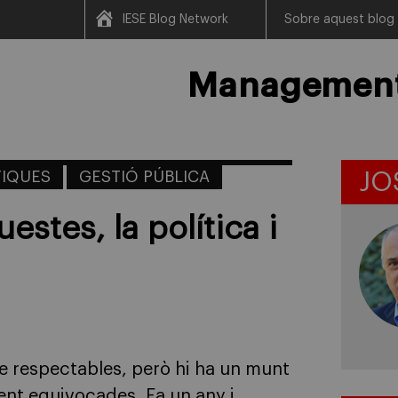
IESE Blog Network
Sobre aquest blog
Management 
TIQUES
GESTIÓ PÚBLICA
JO
estes, la política i
e respectables, però hi ha un munt
ent equivocades. Fa un any i