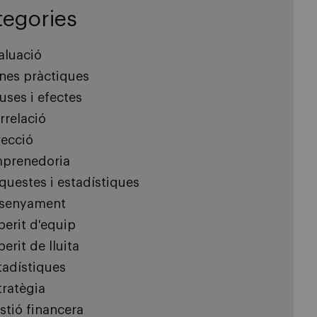
tegories
aluació
nes pràctiques
uses i efectes
rrelació
recció
prenedoria
questes i estadístiques
senyament
perit d'equip
erit de lluita
tadístiques
tratègia
stió financera