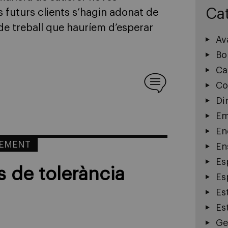
Ca
s futurs clients s’hagin adonat de
 de treball que hauríem d’esperar
Av
Bo
Ca
Co
Di
Em
En
EMENT
En
Es
s de tolerància
Esp
Es
Es
Ge