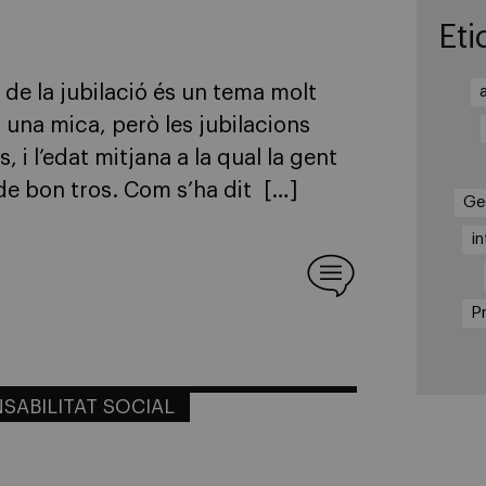
Eti
 de la jubilació és un tema molt
t una mica, però les jubilacions
i l’edat mitjana a la qual la gent
 de bon tros. Com s’ha dit […]
Ge
in
Pr
SABILITAT SOCIAL