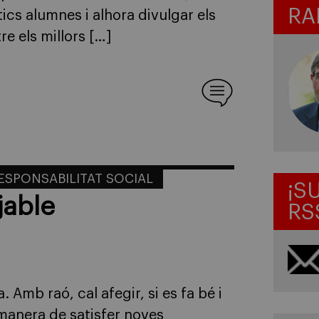
RA
ics alumnes i alhora divulgar els
e els millors […]
ESPONSABILITAT SOCIAL
¡S
jable
RS
Amb raó, cal afegir, si es fa bé i
 manera de satisfer noves