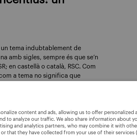
 incentius: un
és un tema indubtablement de
na amb sigles, sempre és que se’n
CSR; en castellà o català, RSC. Com
 com a tema no significa que
onalize content and ads, allowing us to offer personalized a
nd to analyze our traffic. We also share information about yo
rtising and analytics partners, who may combine it with othe
r that they have collected from your use of their services 