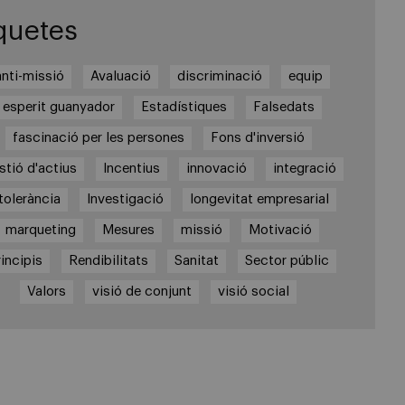
quetes
anti-missió
Avaluació
discriminació
equip
esperit guanyador
Estadístiques
Falsedats
fascinació per les persones
Fons d'inversió
stió d'actius
Incentius
innovació
integració
tolerància
Investigació
longevitat empresarial
marqueting
Mesures
missió
Motivació
incipis
Rendibilitats
Sanitat
Sector públic
Valors
visió de conjunt
visió social