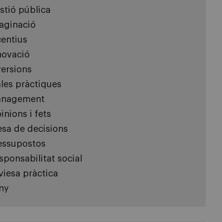
stió pública
aginació
centius
novació
versions
les pràctiques
nagement
inions i fets
esa de decisions
essupostos
sponsabilitat social
viesa pràctica
ny