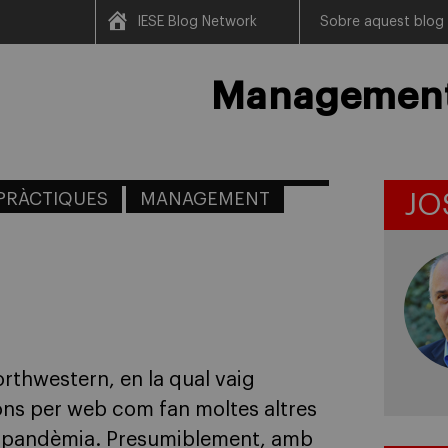
IESE Blog Network
Sobre aquest blog
Management 
PRÀCTIQUES
MANAGEMENT
JO
rthwestern, en la qual vaig
ions per web com fan moltes altres
 la pandèmia. Presumiblement, amb