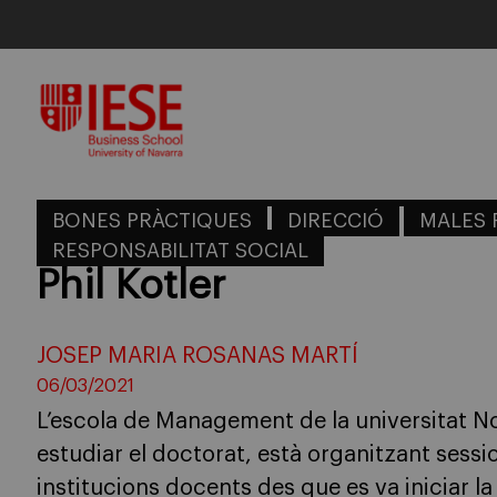
Skip
to
content
BONES PRÀCTIQUES
DIRECCIÓ
MALES 
RESPONSABILITAT SOCIAL
Phil Kotler
JOSEP MARIA ROSANAS MARTÍ
06/03/2021
L’escola de Management de la universitat No
estudiar el doctorat, està organitzant sess
institucions docents des que es va iniciar