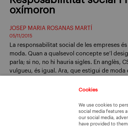
Resposabilititat social i
oxímoron
JOSEP MARIA ROSANAS MARTÍ
05/11/2015
La responsabilitat social de les empreses 
moda. Quan a qualsevol concepte se’l desig
parla; si no, no hi hauria sigles. En anglès, 
vulgueu, és igual. Ara, que estigui de moda
estigui […]
Cookies
We use cookies to pers
social media features a
our social media, adve
have provided to them o