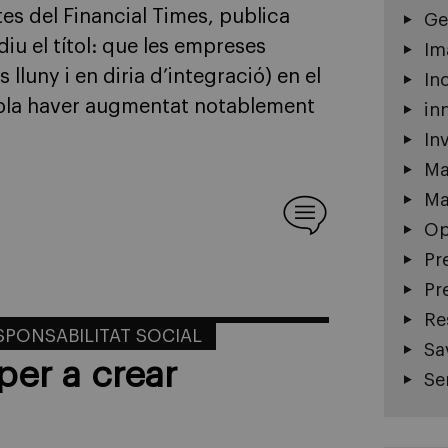
es del Financial Times, publica
Ge
diu el títol: que les empreses
Im
 lluny i en diria d’integració) en el
In
mbla haver augmentat notablement
in
In
Ma
Ma
Op
Pr
Pr
Re
SPONSABILITAT SOCIAL
Sa
per a crear
Se