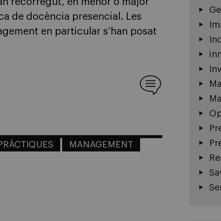
 han recorregut, en menor o major
Ge
nca de docència presencial. Les
Im
nagement en particular s’han posat
In
in
In
Ma
Ma
Op
Pr
Pr
PRÀCTIQUES
MANAGEMENT
Re
Sa
Se