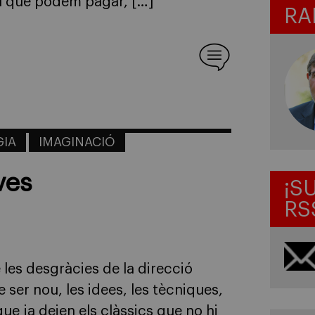
el que podem pagar, […]
RA
GIA
IMAGINACIÓ
ves
¡S
RS
es desgràcies de la direcció
e ser nou, les idees, les tècniques,
e ja deien els clàssics que no hi