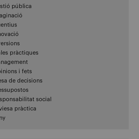
stió pública
aginació
centius
novació
versions
les pràctiques
nagement
inions i fets
esa de decisions
essupostos
sponsabilitat social
viesa pràctica
ny