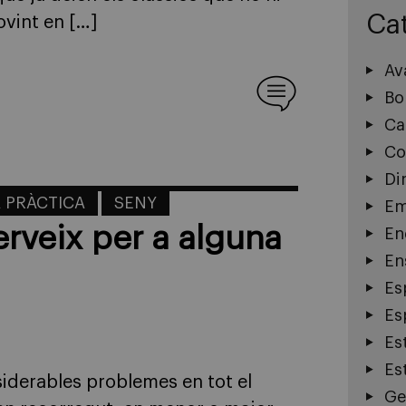
Ca
ovint en […]
Av
Bo
Ca
Co
Di
A PRÀCTICA
SENY
Em
erveix per a alguna
En
En
Es
Esp
Es
Es
iderables problemes en tot el
Ge