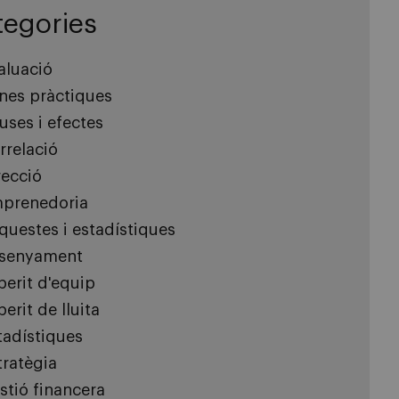
tegories
aluació
nes pràctiques
uses i efectes
rrelació
recció
prenedoria
questes i estadístiques
senyament
perit d'equip
erit de lluita
tadístiques
tratègia
stió financera