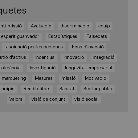
quetes
anti-missió
Avaluació
discriminació
equip
esperit guanyador
Estadístiques
Falsedats
fascinació per les persones
Fons d'inversió
stió d'actius
Incentius
innovació
integració
tolerància
Investigació
longevitat empresarial
marqueting
Mesures
missió
Motivació
incipis
Rendibilitats
Sanitat
Sector públic
Valors
visió de conjunt
visió social