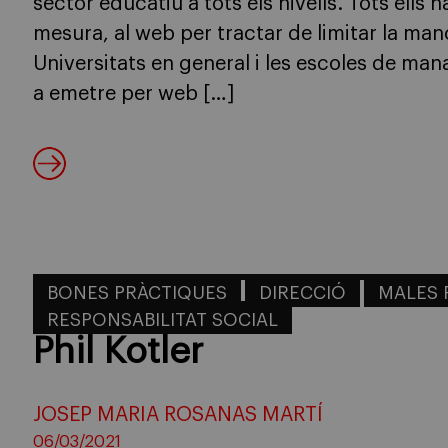
sector educatiu a tots els nivells. Tots ells
mesura, al web per tractar de limitar la ma
Universitats en general i les escoles de ma
a emetre per web […]
BONES PRÀCTIQUES
DIRECCIÓ
MALES 
RESPONSABILITAT SOCIAL
Phil Kotler
JOSEP MARIA ROSANAS MARTÍ
06/03/2021