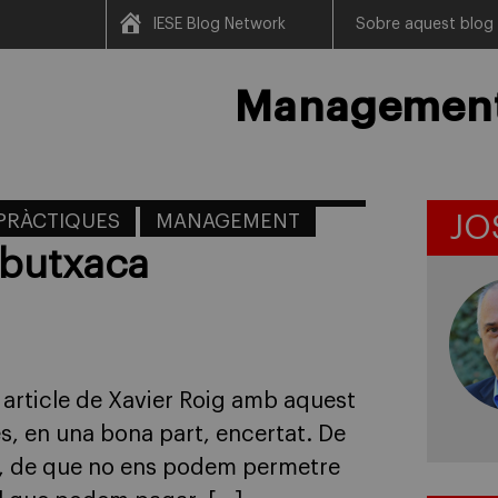
IESE Blog Network
Sobre aquest blog
Management 
PRÀCTIQUES
MANAGEMENT
JO
 butxaca
 article de Xavier Roig amb aquest
és, en una bona part, encertat. De
tol, de que no ens podem permetre