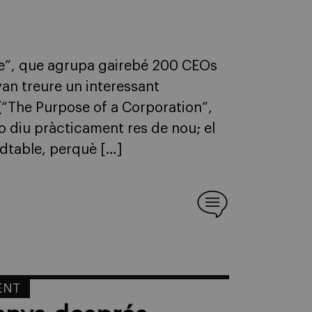
ble”, que agrupa gairebé 200 CEOs
an treure un interessant
(“The Purpose of a Corporation”,
o diu pràcticament res de nou; el
ndtable, perquè […]
ENT