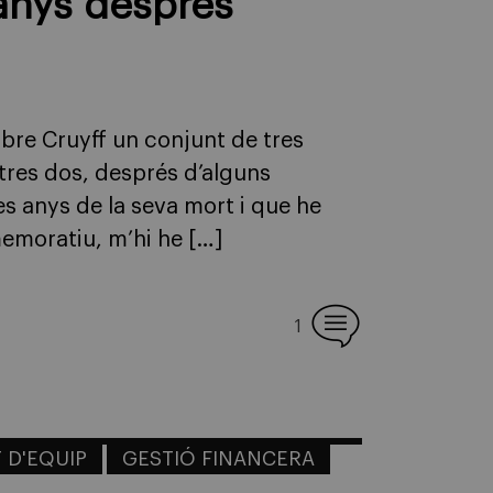
 anys després
bre Cruyff un conjunt de tres
ltres dos, després d’alguns
res anys de la seva mort i que he
memoratiu, m’hi he […]
1
 D'EQUIP
GESTIÓ FINANCERA