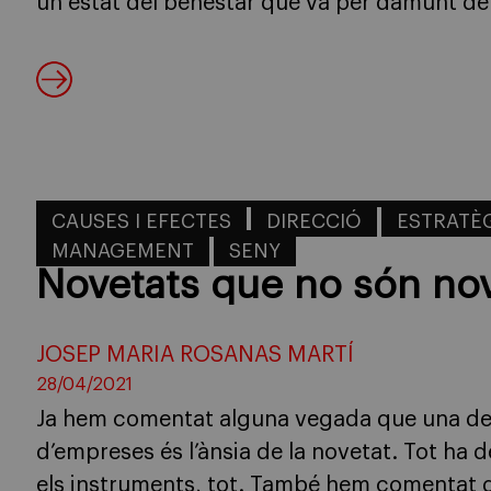
un estat del benestar que va per damunt d
CAUSES I EFECTES
DIRECCIÓ
ESTRATÈ
MANAGEMENT
SENY
Novetats que no són no
JOSEP MARIA ROSANAS MARTÍ
28/04/2021
Ja hem comentat alguna vegada que una de l
d’empreses és l’ànsia de la novetat. Tot ha d
els instruments, tot. També hem comentat qu