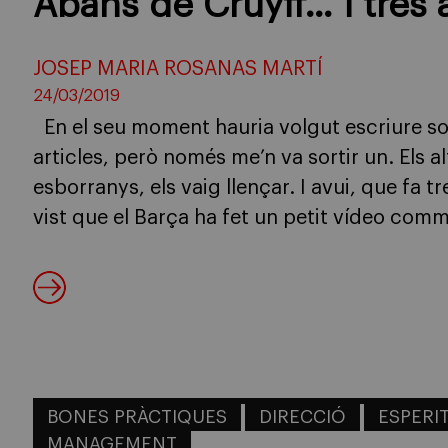
Abans de Cruyff… i tres
JOSEP MARIA ROSANAS MARTÍ
24/03/2019
En el seu moment hauria volgut escriure so
articles, però només me’n va sortir un. Els a
esborranys, els vaig llençar. I avui, que fa t
vist que el Barça ha fet un petit vídeo com
BONES PRÀCTIQUES
DIRECCIÓ
ESPERIT
MANAGEMENT