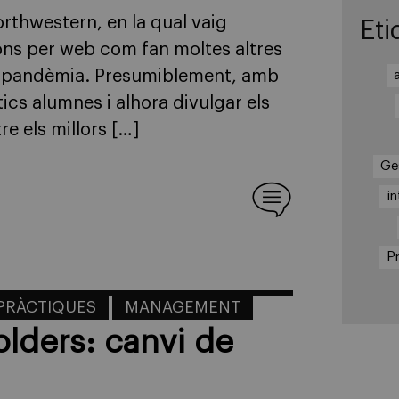
rthwestern, en la qual vaig
Eti
ions per web com fan moltes altres
 la pandèmia. Presumiblement, amb
ics alumnes i alhora divulgar els
e els millors […]
Ge
in
Pr
PRÀCTIQUES
MANAGEMENT
olders: canvi de