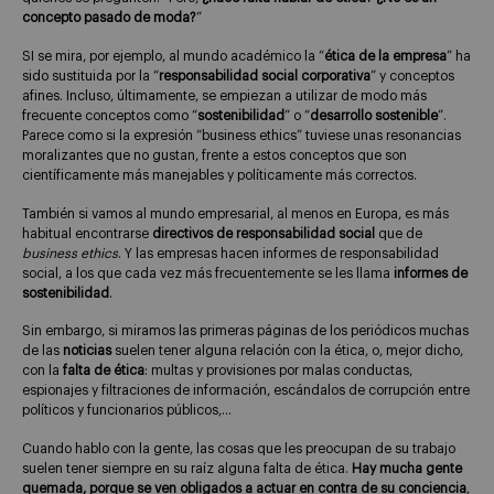
concepto pasado de moda?
”
SI se mira, por ejemplo, al mundo académico la “
ética de la empresa
” ha
sido sustituida por la “
responsabilidad social corporativa
” y conceptos
afines. Incluso, últimamente, se empiezan a utilizar de modo más
frecuente conceptos como “
sostenibilidad
” o “
desarrollo sostenible
”.
Parece como si la expresión “business ethics” tuviese unas resonancias
moralizantes que no gustan, frente a estos conceptos que son
científicamente más manejables y políticamente más correctos.
También si vamos al mundo empresarial, al menos en Europa, es más
habitual encontrarse
directivos de responsabilidad social
que de
business ethics
. Y las empresas hacen informes de responsabilidad
social, a los que cada vez más frecuentemente se les llama
informes de
sostenibilidad
.
Sin embargo, si miramos las primeras páginas de los periódicos muchas
de las
noticias
suelen tener alguna relación con la ética, o, mejor dicho,
con la
falta de ética
: multas y provisiones por malas conductas,
espionajes y filtraciones de información, escándalos de corrupción entre
políticos y funcionarios públicos,…
Cuando hablo con la gente, las cosas que les preocupan de su trabajo
suelen tener siempre en su raíz alguna falta de ética.
Hay mucha gente
quemada, porque se ven obligados a actuar en contra de su conciencia
,