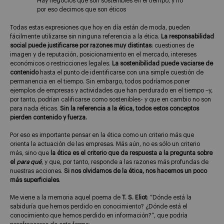
Hay negocios que son sostenibles en el tiempo, y no
por eso decimos que son éticos
Todas estas expresiones que hoy en día están de moda, pueden
fácilmente utilizarse sin ninguna referencia a la ética.
La responsabilidad
social puede justificarse por razones muy distintas
: cuestiones de
imagen y de reputación, posicionamiento en el mercado, intereses
económicos o restricciones legales.
La sostenibilidad puede vaciarse de
contenido
hasta el punto de identificarse con una simple cuestión de
permanencia en el tiempo. Sin embargo, todos podríamos poner
ejemplos de empresas y actividades que han perdurado en el tiempo –y,
por tanto, podrían calificarse como sostenibles- y que en cambio no son
para nada éticas.
Sin la referencia a la ética, todos estos conceptos
pierden contenido y fuerza.
Por eso es importante pensar en la ética como un criterio más que
orienta la actuación de las empresas. Más aún, no es sólo un criterio
más, sino que
la ética es el criterio que da respuesta a la pregunta sobre
el
para qué
, y que, por tanto, responde a las razones más profundas de
nuestras acciones.
Si nos olvidamos de la ética, nos hacemos un poco
más superficiales
.
Me viene a la memoria aquel poema de
T. S. Eliot
: “Dónde está la
sabiduría que hemos perdido en conocimiento? ¿Dónde está el
conocimiento que hemos perdido en información?”, que podría