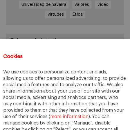
universidad de navarra
valores
video
virtudes
Ética
Enlaces de interés
Center for Business in Society – IESE
Cookies
EBEN España
IESE Business School
We use cookies to personalize content and ads,
allowing us to offer personalized advertising, to provide
social media features and to analyze our traffic. We also
share information about your use of our site with our
Archivos
social media, advertising and analytics partners, who
may combine it with other information that you have
Archivos
provided to them or that they have collected from your
use of their services (
more information
). You can
manage cookies by clicking on "Manage", disable
cookies by clicking on "Reject", or you can accept all