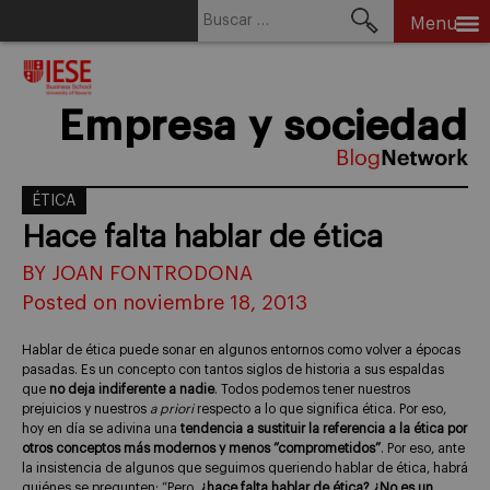
Buscar:
Menu
Skip
to
content
Empresa y sociedad
ÉTICA
Hace falta hablar de ética
BY JOAN FONTRODONA
Posted on noviembre 18, 2013
Hablar de ética puede sonar en algunos entornos como volver a épocas
pasadas. Es un concepto con tantos siglos de historia a sus espaldas
que
no deja indiferente a nadie
. Todos podemos tener nuestros
prejuicios y nuestros
a priori
respecto a lo que significa ética. Por eso,
hoy en día se adivina una
tendencia a sustituir la referencia a la ética por
otros conceptos más modernos y menos “comprometidos”
. Por eso, ante
la insistencia de algunos que seguimos queriendo hablar de ética, habrá
quiénes se pregunten: “Pero,
¿hace falta hablar de ética? ¿No es un