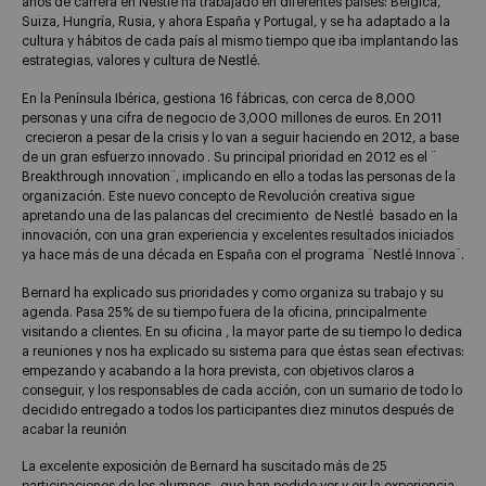
años de carrera en Nestlé ha trabajado en diferentes países: Bélgica,
Suiza, Hungría, Rusia, y ahora España y Portugal, y se ha adaptado a la
cultura y hábitos de cada país al mismo tiempo que iba implantando las
estrategias, valores y cultura de Nestlé.
En la Península Ibérica, gestiona 16 fábricas, con cerca de 8,000
personas y una cifra de negocio de 3,000 millones de euros. En 2011
crecieron a pesar de la crisis y lo van a seguir haciendo en 2012, a base
de un gran esfuerzo innovado . Su principal prioridad en 2012 es el ¨
Breakthrough innovation¨, implicando en ello a todas las personas de la
organización. Este nuevo concepto de Revolución creativa sigue
apretando una de las palancas del crecimiento de Nestlé basado en la
innovación, con una gran experiencia y excelentes resultados iniciados
ya hace más de una década en España con el programa ¨Nestlé Innova¨.
Bernard ha explicado sus prioridades y como organiza su trabajo y su
agenda. Pasa 25% de su tiempo fuera de la oficina, principalmente
visitando a clientes. En su oficina , la mayor parte de su tiempo lo dedica
a reuniones y nos ha explicado su sistema para que éstas sean efectivas:
empezando y acabando a la hora prevista, con objetivos claros a
conseguir, y los responsables de cada acción, con un sumario de todo lo
decidido entregado a todos los participantes diez minutos después de
acabar la reunión
La excelente exposición de Bernard ha suscitado más de 25