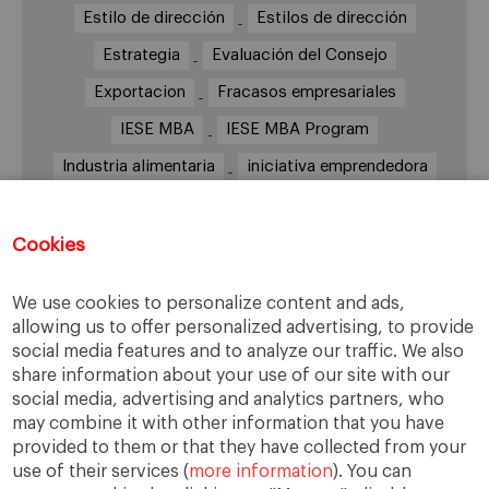
Estilo de dirección
Estilos de dirección
Estrategia
Evaluación del Consejo
Exportacion
Fracasos empresariales
IESE MBA
IESE MBA Program
Industria alimentaria
iniciativa emprendedora
Innovación
Inspirit
Internacionalización
IPADE
Jorge López
Jérôme Boesch
Cookies
Largo plazo
Liderazgo
Mango
MBA
We use cookies to personalize content and ads,
México
Nestlé
Novartis
Presupuesto
allowing us to offer personalized advertising, to provide
social media features and to analyze our traffic. We also
Retos
Sector de la Alimentación y las bebidas
share information about your use of our site with our
Setor Alimentario
Telento
TRADI
social media, advertising and analytics partners, who
may combine it with other information that you have
Transformación
Vademécum alimentario
provided to them or that they have collected from your
use of their services (
more information
). You can