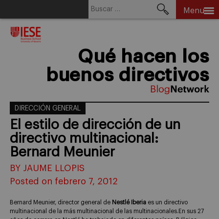
Buscar:
Menu
Skip
to
content
Qué hacen los
buenos directivos
DIRECCIÓN GENERAL
El estilo de dirección de un
directivo multinacional:
Bernard Meunier
BY JAUME LLOPIS
Posted on febrero 7, 2012
Bernard Meunier, director general de
Nestlé Iberia
es un directivo
multinacional de la más multinacional de las multinacionales.En sus 27