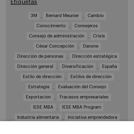
Etiquetas
3M
Bernard Meunier
Cambio
Conocimiento
Consejeros
Consejo de administración
Crisis
César Concepción
Danone
Dirección de personas
Dirección estratégica
Dirección general
Diversificación
España
Estilo de dirección
Estilos de dirección
Estrategia
Evaluación del Consejo
Exportacion
Fracasos empresariales
IESE MBA
IESE MBA Program
Industria alimentaria
iniciativa emprendedora
Innovación
Inspirit
Internacionalización