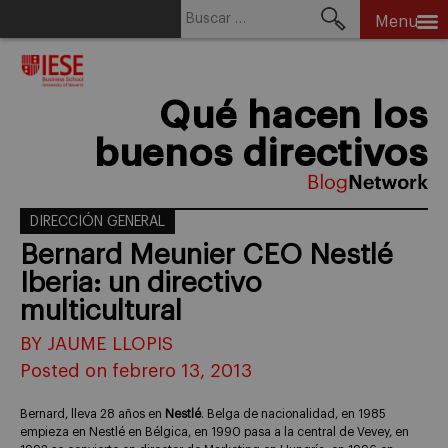
Buscar:
Menu
Skip
to
content
Qué hacen los
buenos directivos
DIRECCIÓN GENERAL
Bernard Meunier CEO Nestlé
Iberia: un directivo
multicultural
BY JAUME LLOPIS
Posted on febrero 13, 2013
Bernard, lleva 28 años en
Nestlé
. Belga de nacionalidad, en 1985
empieza en Nestlé en Bélgica, en 1990 pasa a la central de Vevey, en