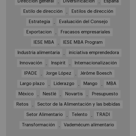
Dirección general
Diversificación
España
Estilo de dirección
Estilos de dirección
Estrategia
Evaluación del Consejo
Exportacion
Fracasos empresariales
IESE MBA
IESE MBA Program
Industria alimentaria
iniciativa emprendedora
Innovación
Inspirit
Internacionalización
IPADE
Jorge López
Jérôme Boesch
Largo plazo
Liderazgo
Mango
MBA
México
Nestlé
Novartis
Presupuesto
Retos
Sector de la Alimentación y las bebidas
Setor Alimentario
Telento
TRADI
Transformación
Vademécum alimentario