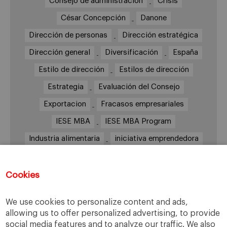
Consejo de administración
Crisis
César Concepción
Danone
Dirección de personas
Dirección estratégica
Dirección general
Diversificación
España
Estilo de dirección
Estilos de dirección
Estrategia
Evaluación del Consejo
Exportacion
Fracasos empresariales
IESE MBA
IESE MBA Program
Industria alimentaria
iniciativa emprendedora
Innovación
Inspirit
Internacionalización
IPADE
Jorge López
Jérôme Boesch
Cookies
Largo plazo
Liderazgo
Mango
MBA
We use cookies to personalize content and ads,
México
Nestlé
Novartis
Presupuesto
allowing us to offer personalized advertising, to provide
social media features and to analyze our traffic. We also
Retos
Sector de la Alimentación y las bebidas