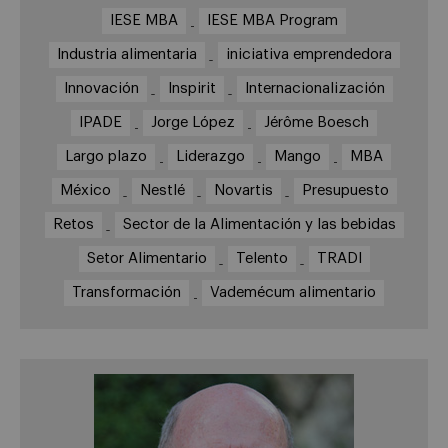
IESE MBA
IESE MBA Program
Industria alimentaria
iniciativa emprendedora
Innovación
Inspirit
Internacionalización
IPADE
Jorge López
Jérôme Boesch
Largo plazo
Liderazgo
Mango
MBA
México
Nestlé
Novartis
Presupuesto
Retos
Sector de la Alimentación y las bebidas
Setor Alimentario
Telento
TRADI
Transformación
Vademécum alimentario