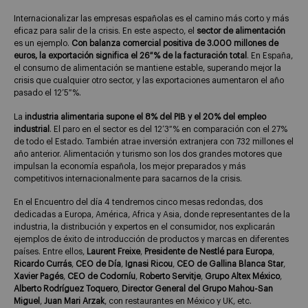
Internacionalizar las empresas españolas es el camino más corto y más
eficaz para salir de la crisis. En este aspecto, el
sector de alimentación
es un ejemplo.
Con balanza comercial positiva de 3.000 millones de
euros, la exportación significa el 26 % de la facturación total
. En España,
el consumo de alimentación se mantiene estable, superando mejor la
crisis que cualquier otro sector, y las exportaciones aumentaron el año
pasado el 12’5 %.
La
industria alimentaria supone el 8% del PIB y el 20% del empleo
industrial
. El paro en el sector es del 12’3 % en comparación con el 27%
de todo el Estado. También atrae inversión extranjera con 732 millones el
año anterior. Alimentación y turismo son los dos grandes motores que
impulsan la economía española, los mejor preparados y más
competitivos internacionalmente para sacarnos de la crisis.
En el Encuentro del día 4 tendremos cinco mesas redondas, dos
dedicadas a Europa, América, Africa y Asia, donde representantes de la
industria, la distribución y expertos en el consumidor, nos explicarán
ejemplos de éxito de introducción de productos y marcas en diferentes
países. Entre ellos,
Laurent Freixe
,
Presidente de Nestlé para Europa
,
Ricardo Currás
,
CEO de Día
,
Ignasi Ricou
,
CEO de Gallina Blanca Star
,
Xavier Pagés
,
CEO de Codorníu
,
Roberto Servitje
,
Grupo Altex México
,
Alberto Rodríguez Toquero
,
Director General del Grupo Mahou-San
Miguel
,
Juan Mari Arzak
, con restaurantes en México y UK, etc.