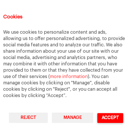
Innovación
Inspirit
Internacionalización
IPADE
Jorge López
Jérôme Boesch
Cookies
Largo plazo
Liderazgo
Mango
MBA
We use cookies to personalize content and ads,
México
Nestlé
Novartis
Presupuesto
allowing us to offer personalized advertising, to provide
social media features and to analyze our traffic. We also
Retos
Sector de la Alimentación y las bebidas
share information about your use of our site with our
Setor Alimentario
Telento
TRADI
social media, advertising and analytics partners, who
may combine it with other information that you have
Transformación
Vademécum alimentario
provided to them or that they have collected from your
use of their services (
more information
). You can
manage cookies by clicking on "Manage", disable
cookies by clicking on "Reject", or you can accept all
cookies by clicking “Accept”.
REJECT
MANAGE
ACCEPT
IESE Business School
University of Navarra