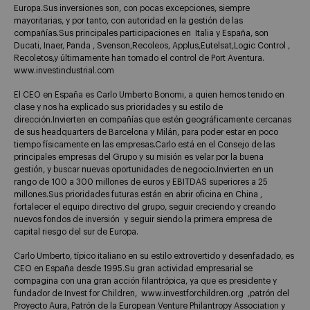
Europa.Sus inversiones son, con pocas excepciones, siempre
mayoritarias, y por tanto, con autoridad en la gestión de las
compañías.Sus principales participaciones en Italia y España, son
Ducati, Inaer, Panda , Svenson,Recoleos, Applus,Eutelsat,Logic Control ,
Recoletos,y últimamente han tomado el control de Port Aventura.
www.investindustrial.com
El CEO en España es Carlo Umberto Bonomi, a quien hemos tenido en
clase y nos ha explicado sus prioridades y su estilo de
dirección.Invierten en compañías que estén geográficamente cercanas
de sus headquarters de Barcelona y Milán, para poder estar en poco
tiempo físicamente en las empresas.Carlo está en el Consejo de las
principales empresas del Grupo y su misión es velar por la buena
gestión, y buscar nuevas oportunidades de negocio.Invierten en un
rango de 100 a 300 millones de euros y EBITDAS superiores a 25
millones.Sus prioridades futuras están en abrir oficina en China ,
fortalecer el equipo directivo del grupo, seguir creciendo y creando
nuevos fondos de inversión y seguir siendo la primera empresa de
capital riesgo del sur de Europa.
Carlo Umberto, típico italiano en su estilo extrovertido y desenfadado, es
CEO en España desde 1995.Su gran actividad empresarial se
compagina con una gran acción filantrópica, ya que es presidente y
fundador de Invest for Children, www.investforchildren.org ,patrón del
Proyecto Aura, Patrón de la European Venture Philantropy Association y