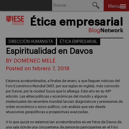
Buscar:
Menu
Skip
Ética empresarial
to
content
DIRECCIÓN HUMANISTA
ÉTICA EMPRESARIAL
Espiritualidad en Davos
BY DOMÈNEC MELÉ
Posted on febrero 7, 2018
Estamos acostumbrados, a finales de enero, a que lleguen noticias del
Foro Económico Mundial (WEF, por sus siglas en inglés), más conocido
por Davos, por la ciudad Suiza que lo alberga. Este año en su 48º
edición. Las elites políticas y económicas del mundo y algunos
intelectuales de renombre mundial lanzan diagnósticos y previsiones de
orden económico y socio-político, con análisis que van desde
situaciones geopolíticas a prospectivas avanzadas.
A lo que quizá no estemos tan acostumbrados es ver fotos de Davos de
una sala donde una cincuentena de personas participantes en el Foro