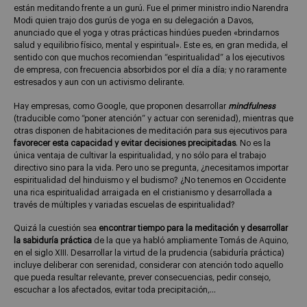
están meditando frente a un gurú. Fue el primer ministro indio Narendra
Modi quien trajo dos gurús de yoga en su delegación a Davos,
anunciado que el yoga y otras prácticas hindúes pueden «brindarnos
salud y equilibrio físico, mental y espiritual». Este es, en gran medida, el
sentido con que muchos recomiendan “espiritualidad” a los ejecutivos
de empresa, con frecuencia absorbidos por el día a día; y no raramente
estresados y aun con un activismo delirante.
Hay empresas, como Google, que proponen desarrollar
mindfulness
(traducible como “poner atención” y actuar con serenidad), mientras que
otras disponen de habitaciones de meditación para sus ejecutivos para
favorecer esta capacidad y evitar decisiones precipitadas
. No es la
única ventaja de cultivar la espiritualidad, y no sólo para el trabajo
directivo sino para la vida. Pero uno se pregunta, ¿necesitamos importar
espiritualidad del hinduismo y el budismo? ¿No tenemos en Occidente
una rica espiritualidad arraigada en el cristianismo y desarrollada a
través de múltiples y variadas escuelas de espiritualidad?
Quizá la cuestión sea
encontrar tiempo para la meditación y desarrollar
la sabiduría práctica
de la que ya habló ampliamente Tomás de Aquino,
en el siglo XIII. Desarrollar la virtud de la prudencia (sabiduría práctica)
incluye deliberar con serenidad, considerar con atención todo aquello
que pueda resultar relevante, prever consecuencias, pedir consejo,
escuchar a los afectados, evitar toda precipitación,…