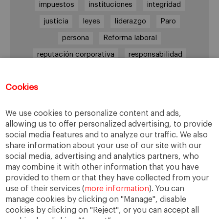
impuestos
instituciones
integridad
justicia
leyes
liderazgo
Paro
persona
Reforma laboral
reputación corporativa
responsabilidad
responsabilidad social
Cookies
responsabilidad social empresarial
sabiduría práctica
Sindicatos
Trabajo
We use cookies to personalize content and ads,
transparencia
UGT
Valores
veracidad
allowing us to offer personalized advertising, to provide
social media features and to analyze our traffic. We also
virtudes
Ética
ética de la banca
share information about your use of our site with our
ética empresarial
social media, advertising and analytics partners, who
may combine it with other information that you have
provided to them or that they have collected from your
use of their services (
more information
). You can
manage cookies by clicking on "Manage", disable
cookies by clicking on "Reject", or you can accept all