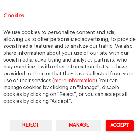
persona
Reforma laboral
reputación corporativa
responsabilidad
Cookies
responsabilidad social
We use cookies to personalize content and ads,
responsabilidad social empresarial
allowing us to offer personalized advertising, to provide
sabiduría práctica
Sindicatos
Trabajo
social media features and to analyze our traffic. We also
share information about your use of our site with our
transparencia
UGT
Valores
veracidad
social media, advertising and analytics partners, who
virtudes
Ética
ética de la banca
may combine it with other information that you have
provided to them or that they have collected from your
ética empresarial
use of their services (
more information
). You can
manage cookies by clicking on "Manage", disable
cookies by clicking on "Reject", or you can accept all
cookies by clicking “Accept”.
IESE Business School
University of Navarra
REJECT
MANAGE
ACCEPT
Legal Notice
Terms of Use
WordPress multilingüe
con WPML