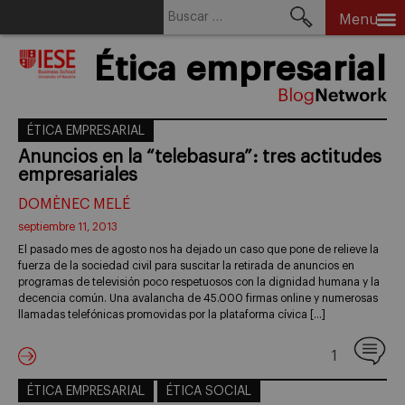
Buscar:
Menu
Skip
Ética empresarial
to
content
ÉTICA EMPRESARIAL
Anuncios en la “telebasura”: tres actitudes
empresariales
DOMÈNEC MELÉ
septiembre 11, 2013
El pasado mes de agosto nos ha dejado un caso que pone de relieve la
fuerza de la sociedad civil para suscitar la retirada de anuncios en
programas de televisión poco respetuosos con la dignidad humana y la
decencia común. Una avalancha de 45.000 firmas online y numerosas
llamadas telefónicas promovidas por la plataforma cívica […]
1
ÉTICA EMPRESARIAL
ÉTICA SOCIAL