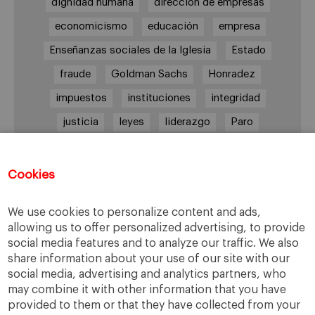
dignidad humana
dirección de empresas
economicismo
educación
empresa
Enseñanzas sociales de la Iglesia
Estado
fraude
Goldman Sachs
Honradez
impuestos
instituciones
integridad
justicia
leyes
liderazgo
Paro
persona
Reforma laboral
reputación corporativa
responsabilidad
Cookies
responsabilidad social
We use cookies to personalize content and ads,
responsabilidad social empresarial
allowing us to offer personalized advertising, to provide
sabiduría práctica
Sindicatos
Trabajo
social media features and to analyze our traffic. We also
share information about your use of our site with our
transparencia
UGT
Valores
veracidad
social media, advertising and analytics partners, who
virtudes
Ética
ética de la banca
may combine it with other information that you have
provided to them or that they have collected from your
ética empresarial