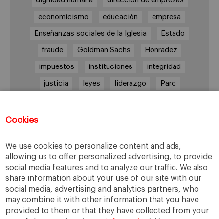
dignidad humana
dirección de empresas
economicismo
educación
empresa
Enseñanzas sociales de la Iglesia
Estado
fraude
Goldman Sachs
Honradez
impuestos
instituciones
integridad
justicia
leyes
liderazgo
Paro
persona
Reforma laboral
reputación corporativa
responsabilidad
Cookies
responsabilidad social
We use cookies to personalize content and ads,
responsabilidad social empresarial
allowing us to offer personalized advertising, to provide
sabiduría práctica
Sindicatos
Trabajo
social media features and to analyze our traffic. We also
share information about your use of our site with our
transparencia
UGT
Valores
veracidad
social media, advertising and analytics partners, who
may combine it with other information that you have
virtudes
Ética
ética de la banca
provided to them or that they have collected from your
ética empresarial