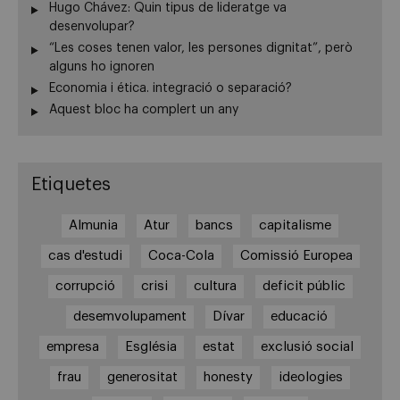
Hugo Chávez: Quin tipus de lideratge va
desenvolupar?
“Les coses tenen valor, les persones dignitat”, però
alguns ho ignoren
Economia i ética. integració o separació?
Aquest bloc ha complert un any
Etiquetes
Almunia
Atur
bancs
capitalisme
cas d'estudi
Coca-Cola
Comissió Europea
corrupció
crisi
cultura
deficit públic
desemvolupament
Dívar
educació
empresa
Església
estat
exclusió social
frau
generositat
honesty
ideologies