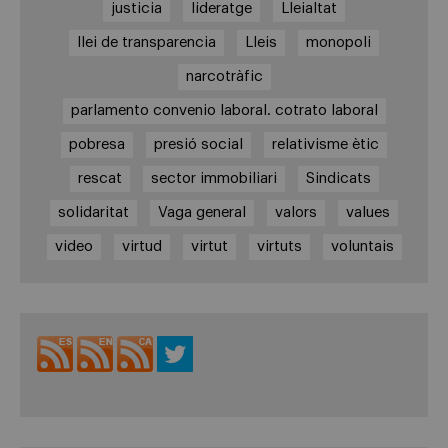
justicia
lideratge
Lleialtat
llei de transparencia
Lleis
monopoli
narcotràfic
parlamento convenio laboral. cotrato laboral
pobresa
presió social
relativisme ètic
rescat
sector immobiliari
Sindicats
solidaritat
Vaga general
valors
values
video
virtud
virtut
virtuts
voluntais