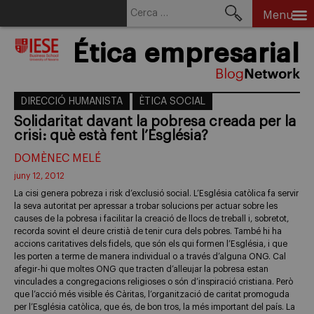
Cerca:
Menu
Skip
Ética empresarial
to
content
DIRECCIÓ HUMANISTA
ÈTICA SOCIAL
Solidaritat davant la pobresa creada per la
crisi: què està fent l’Església?
DOMÈNEC MELÉ
juny 12, 2012
La cisi genera pobreza i risk d’exclusió social. L’Església catòlica fa servir
la seva autoritat per apressar a trobar solucions per actuar sobre les
causes de la pobresa i facilitar la creació de llocs de treball i, sobretot,
recorda sovint el deure cristià de tenir cura dels pobres. També hi ha
accions caritatives dels fidels, que són els qui formen l’Església, i que
les porten a terme de manera individual o a través d’alguna ONG. Cal
afegir-hi que moltes ONG que tracten d’alleujar la pobresa estan
vinculades a congregacions religioses o són d’inspiració cristiana. Però
que l’acció més visible és Càritas, l’organització de caritat promoguda
per l’Església catòlica, que és, de bon tros, la més important del país. La