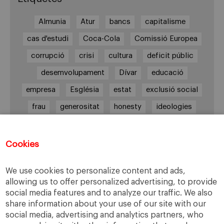
Almunia
Atur
bancs
capitalisme
cas d'estudi
Coca-Cola
Comissió Europea
corrupció
crisi
cultura
deficit públic
desemvolupament
Dívar
educació
empresa
Església
estat
exclusió social
frau
generositat
honesty
ideologies
justicia
lideratge
Lleialtat
llei de transparencia
Lleis
monopoli
Cookies
narcotràfic
We use cookies to personalize content and ads,
parlamento convenio laboral. cotrato laboral
allowing us to offer personalized advertising, to provide
pobresa
presió social
relativisme ètic
social media features and to analyze our traffic. We also
share information about your use of our site with our
rescat
sector immobiliari
Sindicats
social media, advertising and analytics partners, who