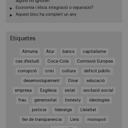
alguns ho ignoren
Economia i ética. integració o separació?
Aquest bloc ha complert un any
Etiquetes
Almunia
Atur
bancs
capitalisme
cas d'estudi
Coca-Cola
Comissió Europea
corrupció
crisi
cultura
deficit públic
desemvolupament
Dívar
educació
empresa
Església
estat
exclusió social
frau
generositat
honesty
ideologies
justicia
lideratge
Lleialtat
llei de transparencia
Lleis
monopoli