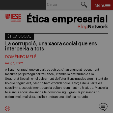
Cerca:
Menu
Skip
Ética empresarial
to
content
ÈTICA SOCIAL
La corrupció, una xacra social que ens
interpel·la a tots
DOMÈNEC MELÉ
maig 1, 2012
A Espanya, igual que en d’altres països, s’han anunciat recentment
mesures per perseguir el frau fiscal, i també la defraudació a la
Seguretat Social i en el cobrament de l’atur. Benvingudes siguin i tant de
bo que tinguin èxit, però no hem d’oblidar que la força de la llei té els
seus límits, especialment quan la cultura dominant no hi ajuda. Mentre la
tolerància social davant de la corrupció sigui gran i la picaresca no
estigui molt mal vista, les lleis tindran una eficàcia reduïda.