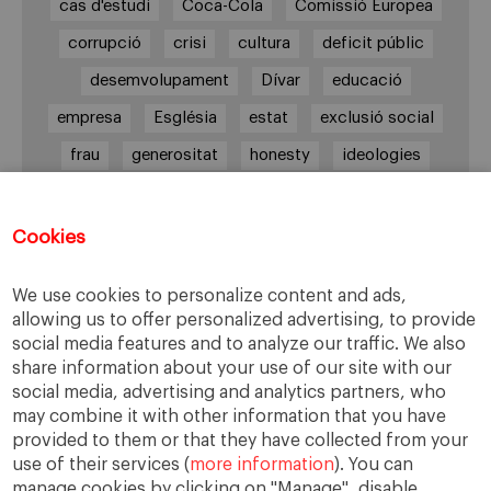
cas d'estudi
Coca-Cola
Comissió Europea
corrupció
crisi
cultura
deficit públic
desemvolupament
Dívar
educació
empresa
Església
estat
exclusió social
frau
generositat
honesty
ideologies
justicia
lideratge
Lleialtat
llei de transparencia
Lleis
monopoli
Cookies
narcotràfic
We use cookies to personalize content and ads,
parlamento convenio laboral. cotrato laboral
allowing us to offer personalized advertising, to provide
pobresa
presió social
relativisme ètic
social media features and to analyze our traffic. We also
share information about your use of our site with our
rescat
sector immobiliari
Sindicats
social media, advertising and analytics partners, who
solidaritat
Vaga general
valors
values
may combine it with other information that you have
provided to them or that they have collected from your
video
virtud
virtut
virtuts
voluntais
use of their services (
more information
). You can
manage cookies by clicking on "Manage", disable