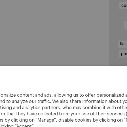
cu
lle
pa
V
onalize content and ads, allowing us to offer personalized a
nd to analyze our traffic. We also share information about yo
rtising and analytics partners, who may combine it with othe
r that they have collected from your use of their services 
 by clicking on "Manage", disable cookies by clicking on "R
licking “Accept”.