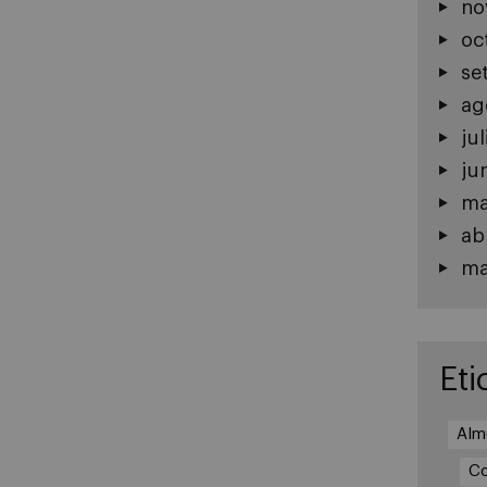
no
oc
se
ag
ju
ju
ma
ab
ma
Eti
Alm
Co