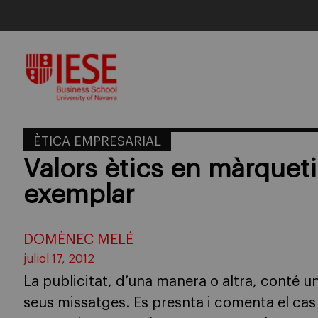
Skip
to
content
ÈTICA EMPRESARIAL
Valors ètics en màrquet
exemplar
DOMÈNEC MELÉ
juliol 17, 2012
La publicitat, d’una manera o altra, conté u
seus missatges. Es presnta i comenta el cas