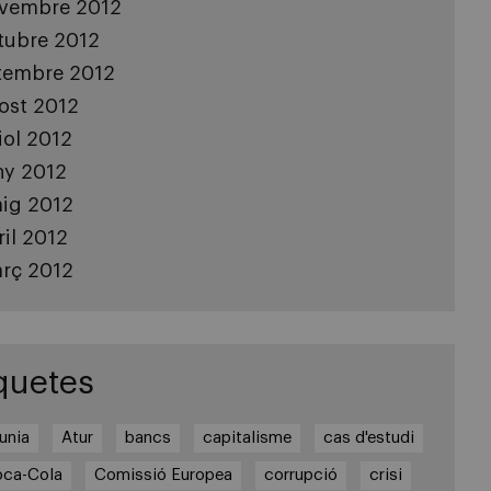
vembre 2012
tubre 2012
tembre 2012
ost 2012
liol 2012
ny 2012
ig 2012
ril 2012
rç 2012
quetes
unia
Atur
bancs
capitalisme
cas d'estudi
ca-Cola
Comissió Europea
corrupció
crisi