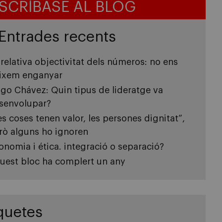
SCRÍBASE AL BLOG
Entrades recents
 relativa objectivitat dels números: no ens
ixem enganyar
go Chávez: Quin tipus de lideratge va
senvolupar?
es coses tenen valor, les persones dignitat”,
rò alguns ho ignoren
onomia i ética. integració o separació?
uest bloc ha complert un any
quetes