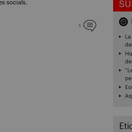
SU
s socials.
1
La
de
Hu
de
“L
pe
Ec
Aq
Eti