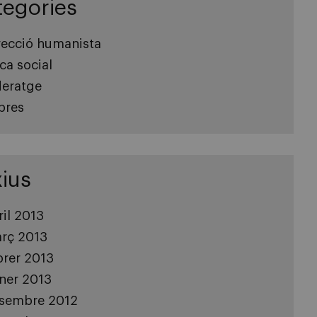
tegories
recció humanista
ica social
deratge
ibres
ius
ril 2013
rç 2013
brer 2013
ner 2013
sembre 2012