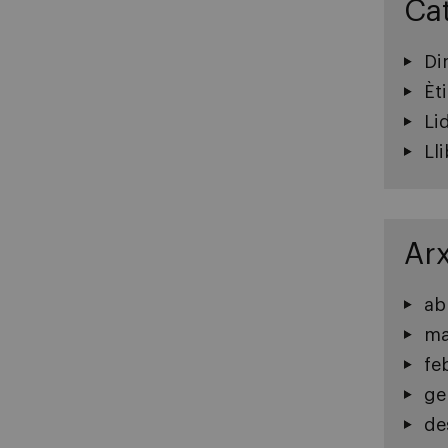
Ca
Di
Èt
Li
Ll
Arx
ab
ma
fe
ge
de