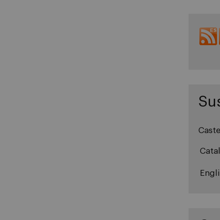
Sus
Caste
Cata
Engl