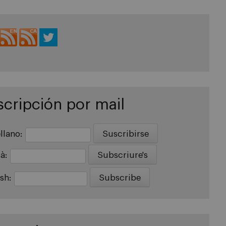
cripción por mail
llano:
là:
ish: