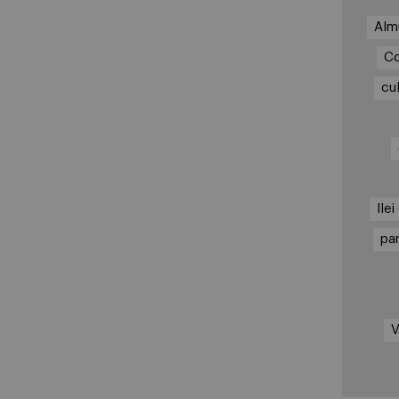
Alm
Co
cu
lle
pa
V