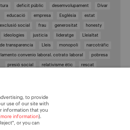
ltura
deficit públic
desemvolupament
Dívar
educació
empresa
Església
estat
exclusió social
frau
generositat
honesty
ideologies
justicia
lideratge
Lleialtat
i de transparencia
Lleis
monopoli
narcotràfic
rlamento convenio laboral. cotrato laboral
pobresa
presió social
relativisme ètic
rescat
sector immobiliari
Sindicats
solidaritat
aga general
valors
values
video
virtud
virtut
virtuts
voluntais
dvertising, to provide
ur use of our site with
r information that you
(
more information
).
eject", or you can