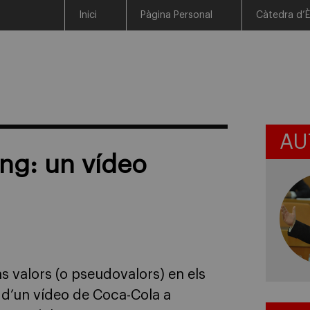
Inici
Pàgina Personal
Càtedra d’È
AU
ing: un vídeo
ns valors (o pseudovalors) en els
 d’un vídeo de Coca-Cola a