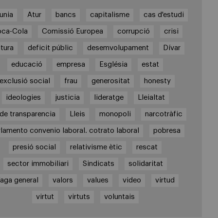
unia
Atur
bancs
capitalisme
cas d'estudi
ca-Cola
Comissió Europea
corrupció
crisi
ltura
deficit públic
desemvolupament
Dívar
educació
empresa
Església
estat
exclusió social
frau
generositat
honesty
ideologies
justicia
lideratge
Lleialtat
i de transparencia
Lleis
monopoli
narcotràfic
rlamento convenio laboral. cotrato laboral
pobresa
presió social
relativisme ètic
rescat
sector immobiliari
Sindicats
solidaritat
aga general
valors
values
video
virtud
virtut
virtuts
voluntais