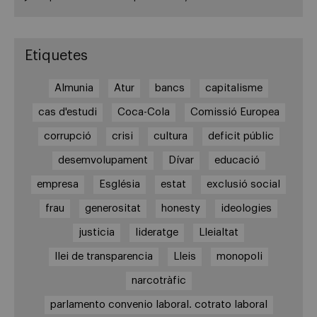
Etiquetes
Almunia
Atur
bancs
capitalisme
cas d'estudi
Coca-Cola
Comissió Europea
corrupció
crisi
cultura
deficit públic
desemvolupament
Dívar
educació
empresa
Església
estat
exclusió social
frau
generositat
honesty
ideologies
justicia
lideratge
Lleialtat
llei de transparencia
Lleis
monopoli
narcotràfic
parlamento convenio laboral. cotrato laboral