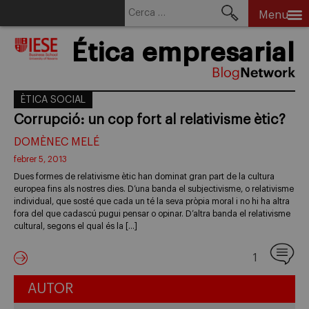
Cerca:
Menu
Skip
Ética empresarial
to
content
ÈTICA SOCIAL
Corrupció: un cop fort al relativisme ètic?
DOMÈNEC MELÉ
febrer 5, 2013
Dues formes de relativisme ètic han dominat gran part de la cultura
europea fins als nostres dies. D’una banda el subjectivisme, o relativisme
individual, que sosté que cada un té la seva pròpia moral i no hi ha altra
fora del que cadascú pugui pensar o opinar. D’altra banda el relativisme
cultural, segons el qual és la […]
1
AUTOR