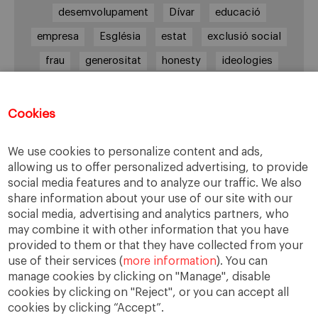
desemvolupament
Dívar
educació
empresa
Església
estat
exclusió social
frau
generositat
honesty
ideologies
justicia
lideratge
Lleialtat
llei de transparencia
Lleis
monopoli
Cookies
narcotràfic
We use cookies to personalize content and ads,
parlamento convenio laboral. cotrato laboral
allowing us to offer personalized advertising, to provide
pobresa
presió social
relativisme ètic
social media features and to analyze our traffic. We also
share information about your use of our site with our
rescat
sector immobiliari
Sindicats
social media, advertising and analytics partners, who
solidaritat
Vaga general
valors
values
may combine it with other information that you have
provided to them or that they have collected from your
video
virtud
virtut
virtuts
voluntais
use of their services (
more information
). You can
manage cookies by clicking on "Manage", disable
cookies by clicking on "Reject", or you can accept all
cookies by clicking “Accept”.