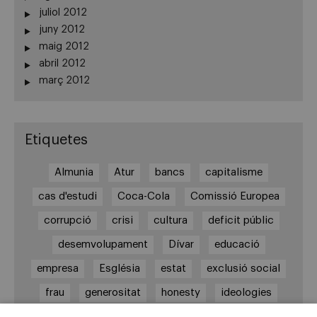
juliol 2012
juny 2012
maig 2012
abril 2012
març 2012
Etiquetes
Almunia
Atur
bancs
capitalisme
cas d'estudi
Coca-Cola
Comissió Europea
corrupció
crisi
cultura
deficit públic
desemvolupament
Dívar
educació
empresa
Església
estat
exclusió social
frau
generositat
honesty
ideologies
justicia
lideratge
Lleialtat