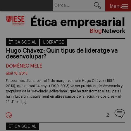
Cerca:
Menu
Skip
Ética empresarial
to
content
ÈTICA SOCIAL
LIDERATGE
Hugo Chávez: Quin tipus de lideratge va
desenvolupar?
DOMÈNEC MELÉ
abril 16, 2013
Fa poc més d’un mes – el 5 de març – va morir Hugo Chávez (1954-
2013), que durant 14 anys (1999-2013) va ser president de Veneçuela y
propulsor de la ‘Revolució Bolivariana’, que ha transformat el seu país i
ha influït significativament en altres països de la regió. Fa dos dies – el
14 d’abril […]
2
ÈTICA SOCIAL