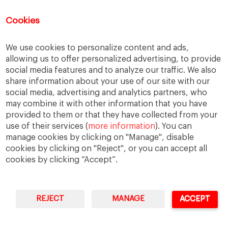
llei de transparencia
Lleis
monopoli
Cookies
narcotràfic
We use cookies to personalize content and ads,
parlamento convenio laboral. cotrato laboral
allowing us to offer personalized advertising, to provide
pobresa
presió social
relativisme ètic
social media features and to analyze our traffic. We also
share information about your use of our site with our
rescat
sector immobiliari
Sindicats
social media, advertising and analytics partners, who
solidaritat
Vaga general
valors
values
may combine it with other information that you have
provided to them or that they have collected from your
video
virtud
virtut
virtuts
voluntais
use of their services (
more information
). You can
manage cookies by clicking on "Manage", disable
cookies by clicking on "Reject", or you can accept all
cookies by clicking “Accept”.
IESE Business School
University of Navarra
REJECT
MANAGE
ACCEPT
Legal Notice
Terms of Use
Multilingual WordPress
with WPML