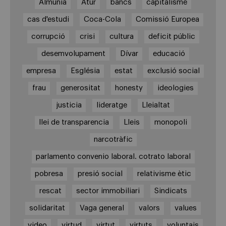
Almunia
Atur
bancs
capitalisme
cas d'estudi
Coca-Cola
Comissió Europea
corrupció
crisi
cultura
deficit públic
desemvolupament
Dívar
educació
empresa
Església
estat
exclusió social
frau
generositat
honesty
ideologies
justicia
lideratge
Lleialtat
llei de transparencia
Lleis
monopoli
narcotràfic
parlamento convenio laboral. cotrato laboral
pobresa
presió social
relativisme ètic
rescat
sector immobiliari
Sindicats
solidaritat
Vaga general
valors
values
video
virtud
virtut
virtuts
voluntais