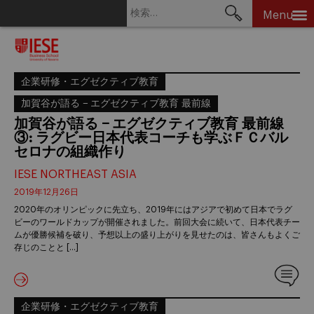
検
Menu
索:
Skip
to
content
企業研修・エグゼクティブ教育
加賀谷が語る − エグゼクティブ教育 最前線
加賀谷が語る − エグゼクティブ教育 最前線
③: ラグビー日本代表コーチも学ぶＦＣバル
セロナの組織作り
IESE NORTHEAST ASIA
2019年12月26日
2020年のオリンピックに先立ち、2019年にはアジアで初めて日本でラグ
ビーのワールドカップが開催されました。前回大会に続いて、日本代表チー
ムが優勝候補を破り、予想以上の盛り上がりを見せたのは、皆さんもよくご
存じのことと […]
企業研修・エグゼクティブ教育