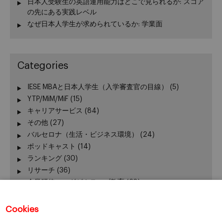
日本人受験生の英語運用能力はどこで見られるか: スコア
の先にある実践レベル
なぜ日本人学生が求められているか: 学業面
Categories
IESE MBAと日本人学生（入学審査官の目線）
(5)
YTP/MiM/MiF
(15)
キャリアサービス
(84)
その他
(27)
バルセロナ（生活・ビジネス環境）
(24)
ポッドキャスト
(14)
ランキング
(30)
リサーチ
(36)
企業研修・エグゼクティブ教育
(28)
出版
(3)
出願関連アドバイス
(34)
Cookies
加賀谷が語る − エグゼクティブ教育 最前線
(3)