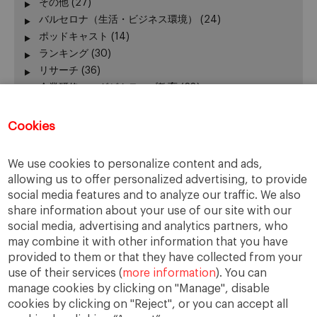
その他
(27)
バルセロナ（生活・ビジネス環境）
(24)
ポッドキャスト
(14)
ランキング
(30)
リサーチ
(36)
企業研修・エグゼクティブ教育
(28)
出版
(3)
出願関連アドバイス
(34)
Cookies
加賀谷が語る − エグゼクティブ教育 最前線
(3)
卒業生の活躍
(51)
We use cookies to personalize content and ads,
卒業生向けイベント
(45)
allowing us to offer personalized advertising, to provide
受験生向けイベント
(111)
social media features and to analyze our traffic. We also
在校生の活躍
(42)
share information about your use of our site with our
報道発表、レポート
(24)
social media, advertising and analytics partners, who
学長
(24)
may combine it with other information that you have
provided to them or that they have collected from your
授業
(130)
use of their services (
more information
). You can
新型コロナウィルス
(22)
manage cookies by clicking on "Manage", disable
課外活動
(140)
cookies by clicking on "Reject", or you can accept all