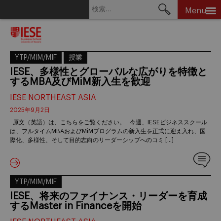
検
Menu
索:
Skip
to
content
YTP/MIM/MIF
授業
IESE、多様性とグローバルな広がりを特徴と
するMBA及びMiM新入生を歓迎
IESE NORTHEAST ASIA
2025年9月2日
原文（英語）は、こちらをご覧ください。 今週、IESEビジネススクール
は、フルタイムMBAおよびMiMプログラムの新入生を正式に迎え入れ、国
際化、多様性、そして目的志向のリーダーシップへのコミ […]
YTP/MIM/MIF
IESE、将来のファイナンス・リーダーを育成
するMaster in Financeを開始