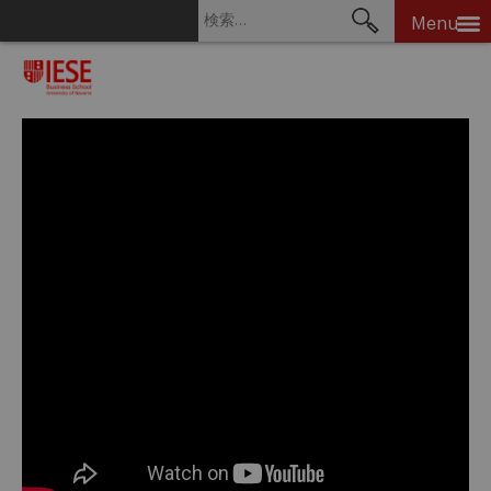
検
Menu
索:
Skip
to
content