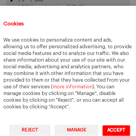
リサーチ
(36)
企業研修・エグゼクティブ教育
(28)
出版
(3)
出願関連アドバイス
(34)
Cookies
加賀谷が語る − エグゼクティブ教育 最前線
(3)
卒業生の活躍
(51)
We use cookies to personalize content and ads,
卒業生向けイベント
(45)
allowing us to offer personalized advertising, to provide
受験生向けイベント
(111)
social media features and to analyze our traffic. We also
在校生の活躍
(42)
share information about your use of our site with our
報道発表、レポート
(24)
social media, advertising and analytics partners, who
学長
(24)
may combine it with other information that you have
provided to them or that they have collected from your
授業
(130)
use of their services (
more information
). You can
新型コロナウィルス
(22)
manage cookies by clicking on "Manage", disable
課外活動
(140)
cookies by clicking on "Reject", or you can accept all
cookies by clicking “Accept”.
REJECT
MANAGE
ACCEPT