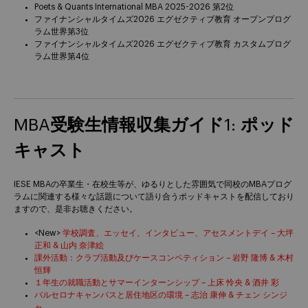
Poets & Quants International MBA 2025-2026 第2位
ファイナンシャルタイムズ2026 エグゼクティブ教育 オープンプログ
ラム世界第3位
ファイナンシャルタイムズ2026 エグゼクティブ教育 カスタムプログ
ラム世界第4位
MBA受験生情報収集ガイド1: ポッド
キャスト
IESE MBAの卒業生・在校生等が、ゆるりとした雰囲気で同校のMBAプログ
ラムに関連する様々な話題について語り合うポッドキャストを配信しており
ますので、是非お聴きください。
<New>
学校調査、エッセイ、インタビュー、アセスメントデイ – 大坪
正和 & 山内 奈津絵
課外活動：クラブ活動及びケースコンペティション – 岩野 隆博 & 木村
恒輝
１年生の就職活動とサマーインターンシップ – 上床 怜央 & 酒井 彩
バルセロナキャンパスと居住地区の環境 – 志治 康伸 & チェン シンジ
ャ