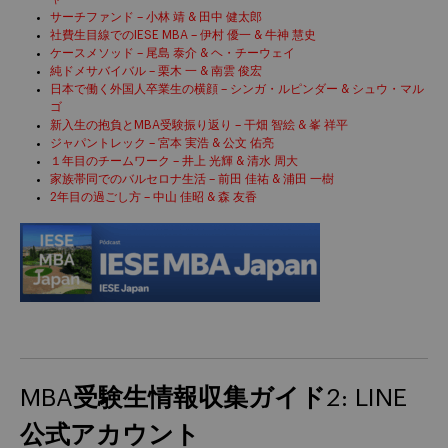
サーチファンド – 小林 靖 & 田中 健太郎
社費生目線でのIESE MBA – 伊村 優一 & 牛神 慧史
ケースメソッド – 尾島 泰介 & ヘ・チーウェイ
純ドメサバイバル – 栗木 一 & 南雲 俊宏
日本で働く外国人卒業生の横顔 – シンガ・ルピンダー & シュウ・マル
ゴ
新入生の抱負とMBA受験振り返り – 干畑 智絵 & 峯 祥平
ジャパントレック – 宮本 実浩 & 公文 佑亮
１年目のチームワーク – 井上 光輝 & 清水 周大
家族帯同でのバルセロナ生活 – 前田 佳祐 & 浦田 一樹
2年目の過ごし方 – 中山 佳昭 & 森 友香
MBA受験生情報収集ガイド2: LINE
公式アカウント