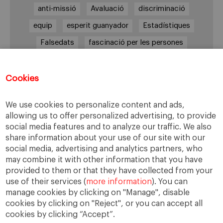
anti-missió
Avaluació
discriminació
equip
esperit guanyador
Estadístiques
Falsedats
fascinació per les persones
Fons d'inversió
Gestió d'actius
Incentius
innovació
integració
intolerància
Cookies
Investigació
longevitat empresarial
We use cookies to personalize content and ads,
marqueting
Mesures
missió
Motivació
allowing us to offer personalized advertising, to provide
social media features and to analyze our traffic. We also
Principis
Rendibilitats
Sanitat
share information about your use of our site with our
Sector públic
Valors
visió de conjunt
social media, advertising and analytics partners, who
may combine it with other information that you have
visió social
provided to them or that they have collected from your
use of their services (
more information
). You can
manage cookies by clicking on "Manage", disable
cookies by clicking on "Reject", or you can accept all
cookies by clicking “Accept”.