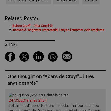
Related Posts:
Before Cruyff – After Cruyff (I)
Innovació, longevitat empresarial i anys a l’empresa dels empleats
SHARE
One thought on “
Abans de Cruyff… i tres
anys després
”
Natàlia
ha dit:
24/03/2019 a les 21:34
Totalment d’acord! Els bons directius mai posen en joc
l’organització del futur per a quedar bé ells avui. Pensen