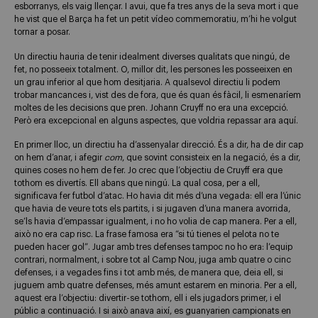
esborranys, els vaig llençar. I avui, que fa tres anys de la seva mort i que
he vist que el Barça ha fet un petit vídeo commemoratiu, m’hi he volgut
tornar a posar.
Un directiu hauria de tenir idealment diverses qualitats que ningú, de
fet, no posseeix totalment. O, millor dit, les persones les posseeixen en
un grau inferior al que hom desitjaria. A qualsevol directiu li podem
trobar mancances i, vist des de fora, que és quan és fàcil, li esmenaríem
moltes de les decisions que pren. Johann Cruyff no era una excepció.
Però era excepcional en alguns aspectes, que voldria repassar ara aquí.
En primer lloc, un directiu ha d’assenyalar direcció. És a dir, ha de dir cap
on hem d’anar, i afegir
com
, que sovint consisteix en la negació, és a dir,
quines coses no hem de fer. Jo crec que l’objectiu de Cruyff era que
tothom es divertís. Ell abans que ningú. La qual cosa, per a ell,
significava fer futbol d’atac. Ho havia dit més d’una vegada: ell era l’únic
que havia de veure tots els partits, i si jugaven d’una manera avorrida,
se’ls havia d’empassar igualment, i no ho volia de cap manera. Per a ell,
això no era cap risc. La frase famosa era “si tú tienes el pelota no te
pueden hacer gol”. Jugar amb tres defenses tampoc no ho era: l’equip
contrari, normalment, i sobre tot al Camp Nou, juga amb quatre o cinc
defenses, i a vegades fins i tot amb més, de manera que, deia ell, si
juguem amb quatre defenses, més amunt estarem en minoria. Per a ell,
aquest era l’objectiu: divertir-se tothom, ell i els jugadors primer, i el
públic a continuació. I si això anava així, es guanyarien campionats en