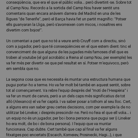
conseqüència, que era el que el públic volia… però divertint-se. Sobre tot
al Camp Nou. Recordo a la sortida del Camp Nou haver sentit uns
comentaris quan encara anàvem darrera del Madrid en una de les
lligues “de Tenerife”, però el Barça havia fet un partit magnífic: “Potser
ells guanyaran la Lliga, però s’avorreixen com micos, i nosaltres ens
divertim com bojos!”.
Un comentari a part que no té a veure amb Cruyff com a directiu, sinó
com a jugador, però que té conseqüències en el que estem dient: tinc el
convenciment de que alguna de les jugades més famoses d’ell que es
troben al youtube (el gol acrobàtic a Reina al camp Nou, per exemple) les
va fer més per divertir-se que pel resultat en sí. Potser m’equivoco, però
em sembla que no.
La segona cosa que es necessita és muntar una estructura humana que
pugui portar-ho a terme. Ho va fer molt bé també en aquest sentit, sobre
tot al començament. Va rebre l’equip després del “motí de l’Hespèria” i
va fer un munt de canvis, però a un dels caps més significatius de tot
allò (Alexanco) el va fer capità. I va saber posar a tothom al seu lloc. Cert,
a alguns ens van saber greu certes decisions, com per exemple la de no
utilitzar bé Lineker, i després prescindir-ne. Però no feia el que ell volia… i
un equip no és un jugador, per bo i bona persona que pugui ser (i Lineker
ho era molt, de bo i de bona persona). I l’equip que va muntar
funcionava. Cap dubte. Cert també que cap al final va fer alguns
fitxatges poc encertats (Escaich, Korneiev, Prosinecki, Hagi…), i que