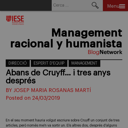
Cerca:
Menu
Skip
to
content
Management
racional y humanista
DIRECCIÓ
ESPERIT D'EQUIP
MANAGEMENT
Abans de Cruyff… i tres anys
després
BY JOSEP MARIA ROSANAS MARTÍ
Posted on 24/03/2019
En el seu moment hauria volgut escriure sobre Cruyff un conjunt de tres
articles, però només me’n va sortir un. Els altres dos, després d’alguns