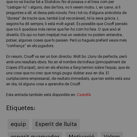
que no va tractar bé a Stoitxkov. No el posava o el treia com per
“castigar-lo” i alguns, des de fora, no li veiem motiu. I, en canvi, si li
preguntes a ell, el deixa pels núvols. Fins i tot riu d’alguna anècdota de
“duresa” de tracte que, també (cal reconèixer), té la seva gràcia. I,
segons ha dit sempre, li està molt agraït. És possible que Cruyff pensés
que no li quedava més remei que fer-ho com ho feia. O que això el
divertís. Els qui no hem trepitjat mai un vestidor no podem entendre,
potser, algunes coses que hi passen. Però jo hagués preferit veure més
“confiança” en els jugadors.
En resum, Cruyff va ser un bon directiu. Molt bo. Lluny de perfecte, però
amb uns resultats obvis. No en el nombre de trofeus (principalment de
Copes d’Europa!), sinó en els efectes a llarg termini sobre l’equip, que és
una cosa que no crec que ningú pugui dubtar avui en dia. El
curtplacisme empresarial, de reultats immediats, que tan extès està avui
en dia, té alguna cosa a aprendre de Cruyff.
Esta entrada también está disponible en:
Castellà
Etiquetes:
equip
Esperit de lluita
esperit guanyador
Motivació
Valors