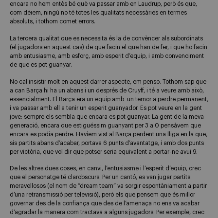
encara no hem entès bé què va passar amb en Laudrup, però és que,
com dèiem, ningú no té totes les qualitats necessàries en termes
absoluts, i tothom comet errors.
La tercera qualitat que es necessita és la de convèncer als subordinats
(el jugadors en aquest cas) de que facin el que han de fer, i que ho facin
amb entusiasme, amb esforç, amb esperit d’equip, i amb convenciment
de que es pot guanyar.
No cal insistir molt en aquest darrer aspecte, em penso. Tothom sap que
a can Barça hi ha un abans i un després de Cruyff, i té a veure amb això,
essencialment. El Barça era un equip amb un temor a perdre permanent,
i va passar amb ell a tenir un esperit guanyador. Es pot veure en la gent
jove: sempre els sembla que encara es pot guanyar. La gent de la meva
generació, encara que estiguéssim guanyant per 3 a 0 pensàvem que
encara es podia perdre. Havíem vist al Barça perdent una lliga en la que,
sis partits abans d’acabar, portava 6 punts d’avantatge, i amb dos punts
per victòria, que vol dir que potser seria equivalent a portar-ne avui 9.
De les altres dues coses, en canvi, l’entusiasme i l’esperit d’equip, crec
que el personatge té clarobscurs. Per un cantó, es van jugar partits
meravellosos (el nom de “dream team” va sorgir espontàniament a partir
d’una retransmissió per televisió), però els que pensem que és millor
governar des de la confiança que des de l’amenaça no ens va acabar
d’agradar la manera com tractava a alguns jugadors. Per exemple, crec