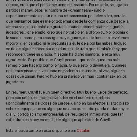
equipo, creo que el personaje tiene claroscuros. Por un lado, se jugaron
partidos maravillosos (el nombre de «dream team» surgió
espontáneamente a partir de una retransmisión por televisión), pero los
que pensamos que es mejor gobernar desde la confianza que desde la
amenaza no nos acabó de gustar la manera como trataba a algunos
jugadores. Por ejemplo, creo que no trató bien a Stoitxkov. No lo ponía o
lo sacaba como para «castigarlo» y algunos, desde fuera, no le veíamos
motivo. Y, en cambio, si le preguntas a él, le deja por las nubes. Incluso
se ríe de alguna anécdota de «dureza» de trato que, también (hay que
reconocer), tiene su gracia. Y, según ha dicho siempre, le está muy
agradecido. Es posible que Cruyff pensara que no le quedaba más
remedio que hacerlo como lo hacía. O que esto lo diviertiera. Quienes
no hemos pisado un vestuario no podemos entender, tal vez, algunas
cosas que pasan. Pero yo hubiera preferido ver más «confianza» en los
jugadores.
En resumen, Cruyff fue un buen directivo. Muy bueno. Lejos de perfecto,
pero con unos resultados obvios. No en el número de trofeos
(¡principalmente de Copas de Europa!), sino en los efectos a largo plazo
sobre el equipo, que es algo que no creo que nadie pueda dudar hoy en
día. El cortoplacismo empresarial, de resultados inmediatos, que tan
extendido está hoy en día, tiene algo que aprender de Cruyff.
Esta entrada también está disponible en:
Catalán