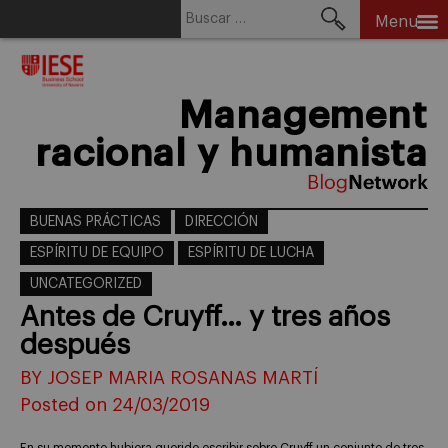
Buscar:
Menu
Skip
to
content
Management
racional y humanista
BUENAS PRÁCTICAS
DIRECCIÓN
ESPÍRITU DE EQUIPO
ESPÍRITU DE LUCHA
UNCATEGORIZED
Antes de Cruyff… y tres años
después
BY JOSEP MARIA ROSANAS MARTÍ
Posted on 24/03/2019