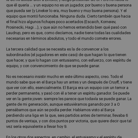
que él quería … y un equipo no es un jugador, por bueno y buena persona
que pueda ser (y Lineker lo era, muy bueno y muy buena persona). Y el
equipo que montó funcionaba. Ninguna duda. Cierto también que hacia
el final hizo algunos fichajes poco acertados (Escaich, Korneiev,
Prosinecki, Hagi …), y que aún no hemos entendido bien qué pasó con
Laudrup, pero es que, como decíamos, nadie tiene todas las cualidades
necesarias en términos absolutos, y todo el mundo comete errores.
La tercera calidad que se necesita es la de convencer a los
subordinados (el jugadores en este caso) de que hagan lo que tienen
que hacer, y que lo hagan con entusiasmo, con esfuerzo, con espíritu de
equipo, y con convencimiento de que se puede ganar.
No es necesario insistir mucho en este último aspecto, creo. Todo el
mundo sabe que en el Barça hay un antes y un después de Cruyff, y tiene
que ver con ello, esencialmente. El Barça era un equipo con un temor a
perder permanente, y pasó con él a tener un espíritu ganador. Se puede
ver en la gente joven: siempre les parece que todavía se puede ganar. La
gente de mi generación, aunque estuviéramos ganando por 3 a 0
pensábamos que aún se podía perder. Habíamos visto al Barça
perdiendo una liga en la que, seis partidos antes de terminar, llevaba 6
puntos de ventaja, y con dos puntos por victoria, que quiere decir que tal
vez sería equivalente a llevar hoy 9.
En los otros dos aspectos, en cambio, el entusiasmo y el espíritu de