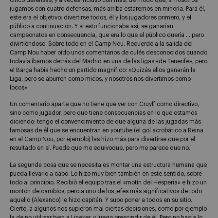
jugamos con cuatro defensas, más arriba estaremos en minoría. Para él,
este era el objetivo: divertirse todos, él y los jugadores primero, y el
público a continuación. Y si esto funcionaba así, se ganarían
campeonatos en consecuencia, que era lo que el público quería … pero
divirtiéndose. Sobre todo en el Camp Nou. Recuerdo a la salida del
Camp Nou haber oído unos comentarios de culés desconocidos cuando
todavía íbamos detrás del Madrid en una de las ligas «de Tenerife», pero
el Barça había hecho un partido magnífico: «Quizás ellos ganarán la
Liga, pero se aburren como micos, y nosotros nos divertimos como
locos».
Un comentario aparte que no tiene que ver con Cruyff como directivo,
sino como jugador, pero que tiene consecuencias en lo que estamos
diciendo: tengo el convencimiento de que alguna de las jugadas más
famosas de él que se encuentran en youtube (el gol acrobático a Reina
en el Camp Nou, por ejemplo) las hizo más para divertirse que por el
resultado en sí. Puede que me equivoque, pero me parece que no.
La segunda cosa que se necesita es montar una estructura humana que
pueda llevarlo a cabo. Lo hizo muy bien también en este sentido, sobre
todo al principio. Recibió el equipo tras el «motín del Hesperia» e hizo un
montón de cambios, pero a uno de los jefes más significativos de todo
aquello (Alexanco) le hizo capitán. Y supo poner a todos en su sitio.
Cierto, a algunos nos supieron mal ciertas decisiones, como por ejemplo
la de no utilizar bien a Lineker, y luego prescindir de él. Pero no hacía lo