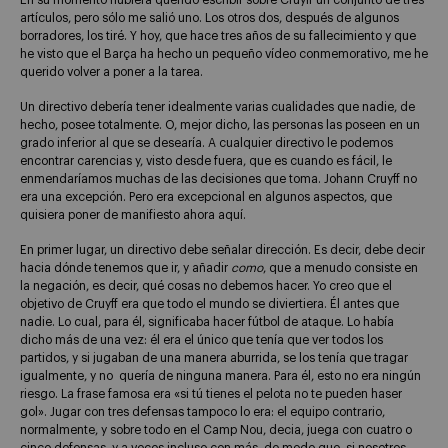
En su momento hubiera querido escribir sobre Cruyff un conjunto de tres
artículos, pero sólo me salió uno. Los otros dos, después de algunos
borradores, los tiré. Y hoy, que hace tres años de su fallecimiento y que
he visto que el Barça ha hecho un pequeño vídeo conmemorativo, me he
querido volver a poner a la tarea.
Un directivo debería tener idealmente varias cualidades que nadie, de
hecho, posee totalmente. O, mejor dicho, las personas las poseen en un
grado inferior al que se desearía. A cualquier directivo le podemos
encontrar carencias y, visto desde fuera, que es cuando es fácil, le
enmendaríamos muchas de las decisiones que toma. Johann Cruyff no
era una excepción. Pero era excepcional en algunos aspectos, que
quisiera poner de manifiesto ahora aquí.
En primer lugar, un directivo debe señalar dirección. Es decir, debe decir
hacia dónde tenemos que ir, y añadir
como
, que a menudo consiste en
la negación, es decir, qué cosas no debemos hacer. Yo creo que el
objetivo de Cruyff era que todo el mundo se diviertiera. Él antes que
nadie. Lo cual, para él, significaba hacer fútbol de ataque. Lo había
dicho más de una vez: él era el único que tenía que ver todos los
partidos, y si jugaban de una manera aburrida, se los tenía que tragar
igualmente, y no quería de ninguna manera. Para él, esto no era ningún
riesgo. La frase famosa era «si tú tienes el pelota no te pueden haser
gol». Jugar con tres defensas tampoco lo era: el equipo contrario,
normalmente, y sobre todo en el Camp Nou, decia, juega con cuatro o
cinco defensas, y a veces incluso con más, de modo que, si nosotros