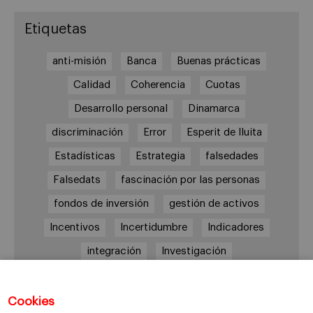
Etiquetas
anti-misión
Banca
Buenas prácticas
Calidad
Coherencia
Cuotas
Desarrollo personal
Dinamarca
discriminación
Error
Esperit de lluita
Estadísticas
Estrategia
falsedades
Falsedats
fascinación por las personas
fondos de inversión
gestión de activos
Incentivos
Incertidumbre
Indicadores
integración
Investigación
Longevidad empresarial
Low-cost
Management
marketing
Medidas
Cookies