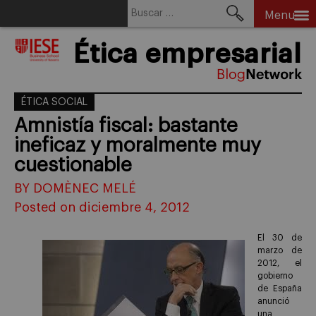
Buscar:
Menu
Skip
Ética empresarial
to
content
ÉTICA SOCIAL
Amnistía fiscal: bastante
ineficaz y moralmente muy
cuestionable
BY DOMÈNEC MELÉ
Posted on diciembre 4, 2012
El 30 de
marzo de
2012, el
gobierno
de España
anunció
una