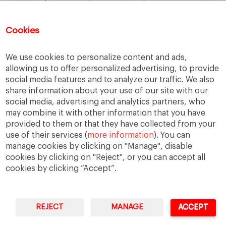
responsabilidad social
Cookies
responsabilidad social empresarial
sabiduría práctica
Sindicatos
Trabajo
We use cookies to personalize content and ads,
transparencia
UGT
Valores
veracidad
allowing us to offer personalized advertising, to provide
social media features and to analyze our traffic. We also
virtudes
Ética
ética de la banca
share information about your use of our site with our
ética empresarial
social media, advertising and analytics partners, who
may combine it with other information that you have
provided to them or that they have collected from your
use of their services (
more information
). You can
manage cookies by clicking on "Manage", disable
cookies by clicking on "Reject", or you can accept all
cookies by clicking “Accept”.
IESE Business School
University of Navarra
REJECT
MANAGE
ACCEPT
Legal Notice
Terms of Use
WordPress multilingüe
con WPML