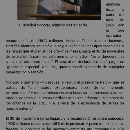
amnistía
fiscal, a
partir del
mes de
D. Cristóbal Montoro, ministro de Hacienda
junio, con
la que
estimaba
recaudar más de 2.500 millones de euros. El ministro de Hacienda,
Cristóbal Montoro
, anunció que se gravarían con unos tipos especiales “a
las rentas que afloren en los próximos meses, hasta el 30 de noviembre
de este año”. A partir de este momento –añadió– “se endurecerán las
sanciones por fraude fiscal”. El capital no declarado deberá pagar un
“gravamen especial” del 10%, quedando así exonerado de cualquier
penalización o sanción.
Montoro argumentó –y después lo repitió el presidente Rajoy– que se
trataba de “una medida extraordinaria propia de un momento
extraordinario” y que era necesaria para financiar los servicios públicos.
Añadía, además, que “estas medidas se habían adoptado “al amparo de
los criterios de la OCDE y a la vista de la experiencia de países de
nuestro entorno.”
El 30 de noviembre ya ha llegado y la recaudación es ahora conocida:
1.200 millones de euros (un 48% de lo previsto)
. A pesar de este relativo
fracaso, el gobierno se ha mostrado optimista argumentando que la