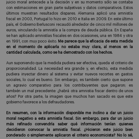
juicio moral antecede a la decisión y en su momento sólo se contaba
con estimaciones en gran parte subjetivas y datos comparativos. Estos
últimos muestran resultados dispares. Alemania aplicó una amnistía
fiscal en 2003, Portugal lo hizo en 2010 e Italia en 2009. En este último
país, el Gobierno Berlusconi recaudó alrededor de cinco mil millones de
euros, vinculando la amnistía a la compra de deuda pública. En España
se han aplicado amnistías fiscales en dos ocasiones, una en 1984 y otra
en 1991, con muy poco éxito.
Me parece que la eficacia de esta medida
en el momento de aplicarla no estaba muy clara, al menos en la
cantidad calculada, como se ha demostrado con los hechos.
Aun suponiendo que la medida pudiera ser efectiva, queda el criterio de
proporcionalidad. La necesidad era grande y, en efecto, esta medida
pudiera inyectar dinero al sistema y evitar nuevos recortes en gastos
sociales, lo cual es bueno. Sin embargo, es también cierto que supone
un agravio comparativo para los contribuyentes que pagaron; es
también un mal precedente: ¿habrá otra amnistia fiscar dentro de unos
años? Por otra parte, la imagen que muchos han sacado es que este
gobierno favorece a los defraudadores.
En resumen, con la información disponible me inclino a dar un juicio
moral negativo a esta amnistía fiscal. Sin embargo, para dar un juicio
más refinado convendría saber qué información tenían quienes
decidieron convocar la amnistía fiscal. ¿Hicieron este juicio bien
ponderado o simplemente aplicaron el criterio economicista? No lo sé,