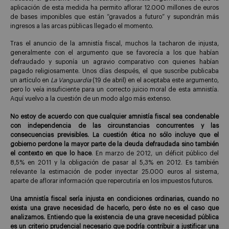
aplicación de esta medida ha permito aflorar 12.000 millones de euros
de bases imponibles que están “gravados a futuro” y supondrán más
ingresos a las arcas públicas llegado el momento.
Tras el anuncio de la amnistía fiscal, muchos la tacharon de injusta,
generalmente con el argumento que se favorecía a los que habían
defraudado y suponía un agravio comparativo con quienes habían
pagado religiosamente. Unos días después, el que suscribe publicaba
un artículo en
La Vanguardia
(19 de abril) en el aceptaba este argumento,
pero lo veía insuficiente para un correcto juicio moral de esta amnistía.
Aquí vuelvo a la cuestión de un modo algo más extenso.
No estoy de acuerdo con que cualquier amnistía fiscal sea condenable
con independencia de las circunstancias concurrentes y las
consecuencias previsibles. La cuestión ética no sólo incluye que el
gobierno perdone la mayor parte de la deuda defraudada sino también
el contexto en que lo hace
. En marzo de 2012, un déficit público del
8,5% en 2011 y la obligación de pasar al 5,3% en 2012. Es también
relevante la estimación de poder inyectar 25.000 euros al sistema,
aparte de aflorar información que repercutiría en los impuestos futuros.
Una amnistía fiscal sería injusta en condiciones ordinarias, cuando no
exista una grave necesidad de hacerlo, pero éste no es el caso que
analizamos. Entiendo que la existencia de una grave necesidad pública
es un criterio prudencial necesario que podría contribuir a justificar una