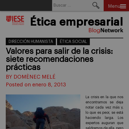
Buscar:
Menu
Skip
Ética empresarial
to
content
DIRECCIÓN HUMANISTA
ÉTICA SOCIAL
Valores para salir de la crisis:
siete recomendaciones
prácticas
BY DOMÈNEC MELÉ
Posted on enero 8, 2013
La crisis en la que nos
encontramos se deja
notar cada vez más y,
lo que es peor, se está
haciendo larga. Los
expertos auguran que
saldremos de ella, pero