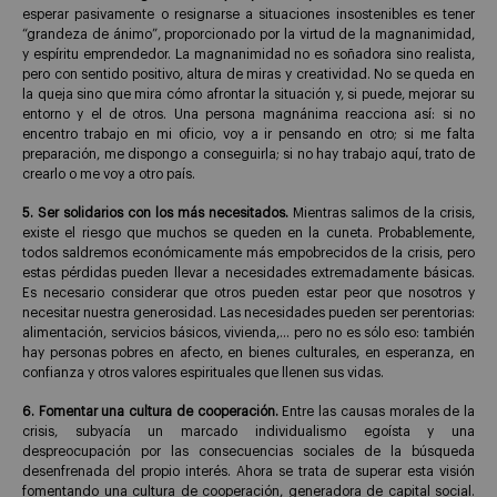
esperar pasivamente o resignarse a situaciones insostenibles es tener
“grandeza de ánimo”, proporcionado por la virtud de la magnanimidad,
y espíritu emprendedor. La magnanimidad no es soñadora sino realista,
pero con sentido positivo, altura de miras y creatividad. No se queda en
la queja sino que mira cómo afrontar la situación y, si puede, mejorar su
entorno y el de otros. Una persona magnánima reacciona así: si no
encentro trabajo en mi oficio, voy a ir pensando en otro; si me falta
preparación, me dispongo a conseguirla; si no hay trabajo aquí, trato de
crearlo o me voy a otro país.
5. Ser solidarios con los más necesitados.
Mientras salimos de la crisis,
existe el riesgo que muchos se queden en la cuneta. Probablemente,
todos saldremos económicamente más empobrecidos de la crisis, pero
estas pérdidas pueden llevar a necesidades extremadamente básicas.
Es necesario considerar que otros pueden estar peor que nosotros y
necesitar nuestra generosidad. Las necesidades pueden ser perentorias:
alimentación, servicios básicos, vivienda,… pero no es sólo eso: también
hay personas pobres en afecto, en bienes culturales, en esperanza, en
confianza y otros valores espirituales que llenen sus vidas.
6. Fomentar una cultura de cooperación.
Entre las causas morales de la
crisis, subyacía un marcado individualismo egoísta y una
despreocupación por las consecuencias sociales de la búsqueda
desenfrenada del propio interés. Ahora se trata de superar esta visión
fomentando una cultura de cooperación, generadora de capital social.