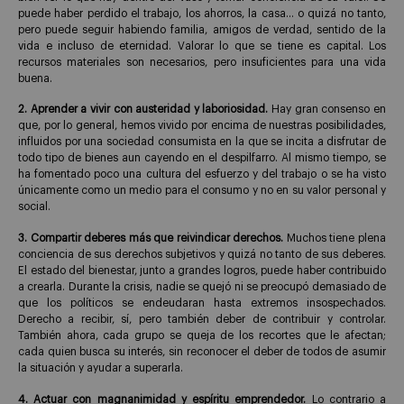
puede haber perdido el trabajo, los ahorros, la casa… o quizá no tanto,
pero puede seguir habiendo familia, amigos de verdad, sentido de la
vida e incluso de eternidad. Valorar lo que se tiene es capital. Los
recursos materiales son necesarios, pero insuficientes para una vida
buena.
2. Aprender a vivir con austeridad y laboriosidad.
Hay gran consenso en
que, por lo general, hemos vivido por encima de nuestras posibilidades,
influidos por una sociedad consumista en la que se incita a disfrutar de
todo tipo de bienes aun cayendo en el despilfarro. Al mismo tiempo, se
ha fomentado poco una cultura del esfuerzo y del trabajo o se ha visto
únicamente como un medio para el consumo y no en su valor personal y
social.
3. Compartir deberes más que reivindicar derechos.
Muchos tiene plena
conciencia de sus derechos subjetivos y quizá no tanto de sus deberes.
El estado del bienestar, junto a grandes logros, puede haber contribuido
a crearla. Durante la crisis, nadie se quejó ni se preocupó demasiado de
que los políticos se endeudaran hasta extremos insospechados.
Derecho a recibir, sí, pero también deber de contribuir y controlar.
También ahora, cada grupo se queja de los recortes que le afectan;
cada quien busca su interés, sin reconocer el deber de todos de asumir
la situación y ayudar a superarla.
4. Actuar con magnanimidad y espíritu emprendedor.
Lo contrario a