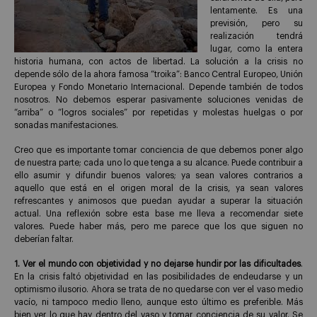
lentamente. Es una
previsión, pero su
realización tendrá
lugar, como la entera
historia humana, con actos de libertad. La solución a la crisis no
depende sólo de la ahora famosa “troika”: Banco Central Europeo, Unión
Europea y Fondo Monetario Internacional. Depende también de todos
nosotros. No debemos esperar pasivamente soluciones venidas de
“arriba” o “logros sociales” por repetidas y molestas huelgas o por
sonadas manifestaciones.
Creo que es importante tomar conciencia de que debemos poner algo
de nuestra parte; cada uno lo que tenga a su alcance. Puede contribuir a
ello asumir y difundir buenos valores; ya sean valores contrarios a
aquello que está en el origen moral de la crisis, ya sean valores
refrescantes y animosos que puedan ayudar a superar la situación
actual. Una reflexión sobre esta base me lleva a recomendar siete
valores. Puede haber más, pero me parece que los que siguen no
deberían faltar.
1. Ver el mundo con objetividad y no dejarse hundir por las dificultades
.
En la crisis faltó objetividad en las posibilidades de endeudarse y un
optimismo ilusorio. Ahora se trata de no quedarse con ver el vaso medio
vacío, ni tampoco medio lleno, aunque esto último es preferible. Más
bien ver lo que hay dentro del vaso y tomar conciencia de su valor. Se