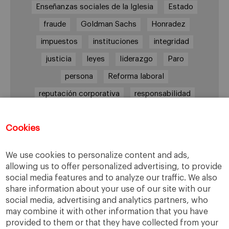
Enseñanzas sociales de la Iglesia
Estado
fraude
Goldman Sachs
Honradez
impuestos
instituciones
integridad
justicia
leyes
liderazgo
Paro
persona
Reforma laboral
reputación corporativa
responsabilidad
responsabilidad social
Cookies
responsabilidad social empresarial
sabiduría práctica
Sindicatos
Trabajo
We use cookies to personalize content and ads,
transparencia
UGT
Valores
veracidad
allowing us to offer personalized advertising, to provide
social media features and to analyze our traffic. We also
virtudes
Ética
ética de la banca
share information about your use of our site with our
ética empresarial
social media, advertising and analytics partners, who
may combine it with other information that you have
provided to them or that they have collected from your