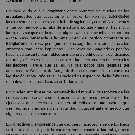
¿Quién tiene responsabilidad en lo ocurrido?
No cabe duda que el
propietario
como promotor de muchas de las
irregularidades que causaron el siniestro. También las
autoridades
locales
son responsables por la
falta de vigilancia y control
. No sabemos
si fue por negligencia, falta de medios o porque «miraron hacía otro
lado», quizá suponiendo que era algo inevitable, o por influencia política
–Sohel Rana pertenecía a la rama juvenil del partido gobernante en
Bangladesh
– o tal vez por algún soborno pagado por el propietario o las
empresas para logar impunidad. Las leyes de Bangladesh podrían
haber sido bastante permisibles en materia de edificación y condiciones
de trabajo. En este caso, la responsabilidad se extendería también a los
legisladores
. Parece que así es, ya que pocos días después del
accidente, el Gobierno de Bangladesh se comprometió a reformar su
legislación laboral, reforzar su capacidad de inspección de las fábricas y
garantizar la seguridad básica de todas ellas.
No pueden exculparse de responsabilidad moral a los
técnicos
de las
empresas si no advirtieron la existencia de un riesgo evidente y a los
ejecutivos
que decidieron someter al edificio a una sobrecarga
desmesurada y no pararon la actividad industrial ante el riesgo que
algunos ya habían anunciado.
Los
directivos
o
empresarios
que decidieron aprovecharse de los bajos
costes del alquiler y de la bajísima remuneración a los trabajadores