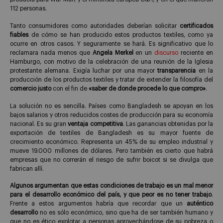
112 personas.
Tanto consumidores como autoridades deberían solicitar
certificados
fiables
de cómo se han producido estos productos textiles, como ya
ocurre en otros casos. Y seguramente se hará. Es significativo que lo
reclamara nada menos que
Angela Merkel
en un
discurso
reciente en
Hamburgo, con motivo de la celebración de una reunión de la Iglesia
protestante alemana. Exigía luchar por una mayor
transparencia
en la
producción de los productos textiles y tratar de extender la filosofía del
comercio justo
con el fin de
«saber de donde procede lo que compro»
.
La solución no es sencilla. Países como Bangladesh se apoyan en los
bajos salarios y otros reducidos costes de producción para su economía
nacional. Es su gran
ventaja competitiva
. Las ganancias obtenidas por la
exportación de textiles de Bangladesh es su mayor fuente de
crecimiento económico. Representa un 45% de su empleo industrial y
mueve 19.000 millones de dólares. Pero también es cierto que habrá
empresas que no correrán el riesgo de sufrir boicot si se divulga que
fabrican allí.
Algunos argumentan que estas condiciones de trabajo es un mal menor
para el desarrollo económico del país, y que peor es no tener trabajo
.
Frente a estos argumentos habría que recordar que un
auténtico
desarrollo
no es sólo económico, sino que ha de ser también humano y
que no es ético explotar a personas aprovechándose de su pobreza o