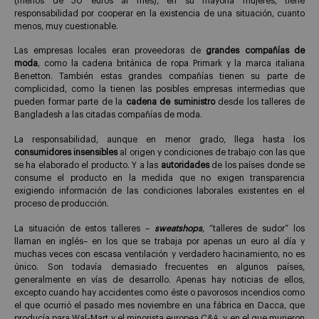
(menos de 30 euros al mes), en su mayoría mujeres, tiene
responsabilidad por cooperar en la existencia de una situación, cuanto
menos, muy cuestionable.
Las empresas locales eran proveedoras de
grandes compañías de
moda
, como la cadena británica de ropa Primark y la marca italiana
Benetton. También estas grandes compañías tienen su parte de
complicidad, como la tienen las posibles empresas intermedias que
pueden formar parte de la
cadena de suministro
desde los talleres de
Bangladesh a las citadas compañías de moda.
La responsabilidad, aunque en menor grado, llega hasta los
consumidores
insensibles
al origen y condiciones de trabajo con las que
se ha elaborado el producto. Y a las
autoridades
de los países donde se
consume el producto en la medida que no exigen transparencia
exigiendo información de las condiciones laborales existentes en el
proceso de producción.
La situación de estos talleres –
sweatshops
, “talleres de sudor” los
llaman en inglés– en los que se trabaja por apenas un euro al día y
muchas veces con escasa ventilación y verdadero hacinamiento, no es
único. Son todavía demasiado frecuentes en algunos países,
generalmente en vías de desarrollo. Apenas hay noticias de ellos,
excepto cuando hay accidentes como éste o pavorosos incendios como
el que ocurrió el pasado mes noviembre en una fábrica en Dacca, que
producía para Wal-Mart y el minorista europea C&A, y en el que murieron