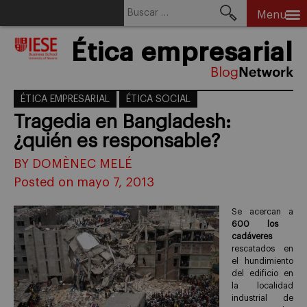
Buscar:
Menu
Skip
Ética empresarial
to
content
ÉTICA EMPRESARIAL
ÉTICA SOCIAL
Tragedia en Bangladesh:
¿quién es responsable?
BY DOMÈNEC MELÉ
Posted on mayo 7, 2013
Se acercan a
600 los
cadáveres
rescatados en
el hundimiento
del edificio en
la localidad
industrial de