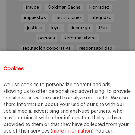
fraude
Goldman Sachs
Honradez
impuestos
instituciones
integridad
justicia
leyes
liderazgo
Paro
persona
Reforma laboral
reputación corporativa
responsabilidad
responsabilidad social
Cookies
responsabilidad social empresarial
sabiduría práctica
Sindicatos
Trabajo
We use cookies to personalize content and ads,
transparencia
UGT
Valores
veracidad
allowing us to offer personalized advertising, to provide
social media features and to analyze our traffic. We also
virtudes
Ética
ética de la banca
share information about your use of our site with our
ética empresarial
social media, advertising and analytics partners, who
may combine it with other information that you have
provided to them or that they have collected from your
use of their services (
more information
). You can