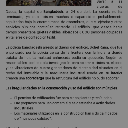
Savar, a las
afueras de
Dacca, la capital de
Bangladesh
, el 24 de abril. La cuenta no ha
terminado, ya que existen muchos desaparecidos probablemente
sepultados bajo la enorme masa de escombros, que el ejército y otros
servicios públicos continúan retirando. El edificio, que desde hacía
tiempo presentaba grietas visibles, albergaba 3.000 personas ocupadas
en talleres de confección textil.
La policía bangladeshí arrestó al dueño del edificio, Sohel Rana, que fue
encontrado por la policía cerca de la frontera con la India, a donde
trataba de huir. La multitud enfurecida pedía su ejecución. Según los
responsables locales de la investigación para aclarar el siniestro, el peso
y las vibraciones de cuatro generadores de electricidad situados en el
techo del inmueble y la maquinaria industrial usada en su interior
crearon una
sobrecarga
que la estructura del edificio no pudo soportar.
Las
irregularidades en la construcción y uso del edificio son múltiples
:
El permiso de edificación fue para cinco plantas y tenía ocho.
Fue propuesto para uso comercial y se destinaba a actividades
industriales.
Los materiales utilizados en la construcción han sido calificados
de “muy poca calidad”.