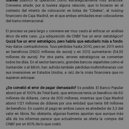
Stanley
justificó la operación como estratégicamente muy atractiva.
Conviene añadir, por si tuviera alguna relación, que lo hicieron en el
contexto del intento de colocación en bolsa de “Cibeles”, el
holding
financiero de Caja Madrid, en el que ambas entidades eran colocadores
del tramo internacional.
El proceso va para largo y conviene ser muy cauto al enfocar un análisis
ético de este caso. ¿La adquisición de CNBF fue un error estratégico?
Quizá fue un error estratégico, pero habría que estudiarlo más a fondo
.
Hay datos contradictorios. Tuvo pérdidas hasta 2010, pero en 2011 entró
en beneficios (39,02 millones de euros) y en 2012 aumentaron (54,55
millones de euros). Por otra parte, errores estratégicos se comenten
todos los días. En el sector bancario, grandes bancos españoles como el
Santander o el BBVA, han sufrido también pérdidas multimillonarias con
sus inversiones en Estados Unidos, a raíz de la crisis financiera que no
supieron anticipar.
¿Se cometió el error de pagar demasiado?
Es posible. El Banco Popular
abonó por el 100% de Total Bank, que entonces tenía un beneficio de 60
millones de dólares, cerca de 300 millones, mientras que Caja Madrid
abonó 1.121 millones de dólares por una entidad que tenía 68 millones
de beneficio. En cuanto al pago en ambos casos es alrededor de 3,3 del
valor en libros. No obstante, algunas fuentes apuntan que aunque más
allá de los informes parece que actualmente se oferta la compra del
CNBF por un 90% de lo que costó.