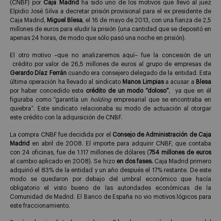
(CNBF)
por
Caja Madrid
ha sido uno de los motivos que llevó al juez
Elpidio José Silva a decretar prisión provisional para el ex presidente de
Caja Madrid,
Miguel Blesa
, el 16 de mayo de 2013, con una fianza de 2,5
millones de euros para eludir la prisión (una cantidad que se depositó en
apenas 24 horas, de modo que sólo pasó una noche en prisión).
El otro motivo –que no analizaremos aquí– fue la concesión de un
crédito por valor de 26,5 millones de euros al grupo de empresas de
Gerardo Díaz Ferrán
cuando era consejero delegado de la entidad. Esta
última operación ha llevado al sindicato
Manos Limpias
a acusar a
Blesa
por haber concedido este
crédito de un modo “doloso”
, ya que en él
figuraba como “garantía un
holding
empresarial que se encontraba en
quiebra”. Este sindicato relacionaba su modo de actuación al otorgar
este crédito con la adquisición de CNBF.
La compra CNBF fue decidida por el
Consejo de Administración de Caja
Madrid
en abril de 2008. El importe para adquirir CNBF, que contaba
con 24 oficinas, fue de 1.117 millones de dólares (
754 millones de euros
al cambio aplicado en 2008). Se hizo
en dos fases.
Caja Madrid primero
adquirió el 83% de la entidad y un año después el 17% restante. De este
modo se quedaron por debajo del umbral económico que hacía
obligatorio el visto bueno de las autoridades económicas de la
Comunidad de Madrid. El Banco de España no vio motivos lógicos para
este fraccionamiento.