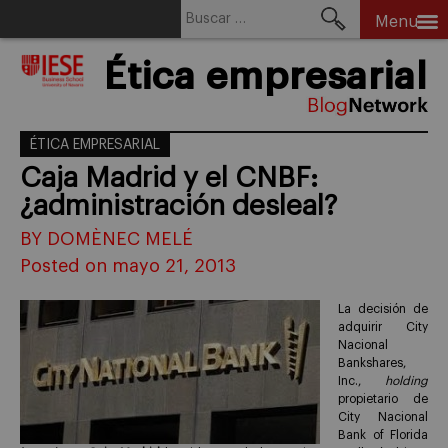
Buscar:
Menu
Skip
Ética empresarial
to
content
ÉTICA EMPRESARIAL
Caja Madrid y el CNBF:
¿administración desleal?
BY DOMÈNEC MELÉ
Posted on mayo 21, 2013
La decisión de
adquirir City
Nacional
Bankshares,
Inc.,
holding
propietario de
City Nacional
Bank of Florida