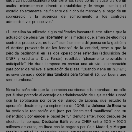
engarzan poderosamente con extremos tales como la ausencia de un
análisis mínimamente solvente de viabilidad y de riesgo asumible, el
estudio abiertamente insuficiente del nicho de mercado, el pago de un
sobreprecio y la ausencia de sometimiento a los controles
administrativos preceptivos.”
El juez Silva ha utilizado algún calificativo bastante fuerte. Afirma que la
actuación de Blesa fue “
aberrante
” en la medida que, amén de eludir los
controles preceptivos, no tuvo “las más mínima diligencia en la gestión y
el destino proyectado de los fondos” de la entidad, pese a que la
pérdida patrimonial en las dos operaciones referidas (adquisición de
CNBF y crédito a Diaz Ferrán) resultaba “plenamente previsible y
anticipable”. No duda tampoco en prestar una atrevida comparación
para poner de relieve la actuación de Blesa: “Cuando viene un
tsunami
,
no sirve de nada
coger
una tumbona para tomar el sol
, por buena que
sea la tumbona.”
Blesa ha señalado que la operación cuestionada fue aprobada no sólo
por él sino por todo el consejo de administración de Caja Madrid. Contó
con la aprobación por parte del Banco de España, que estudió la
operación desde mayo a septiembre de 2008. La
defensa de Blesa
ya
ha pedido la recusación del juez por “enemistad manifiesta” con su
defendido y por ejercer el papel de “un denunciante”. Poco después de
efectuar la compra,
Deutsche Bank
valoró CNBF entre 800 y 1000
millones de euros, en línea con la pagado por Caja Madrid, y
Morgan