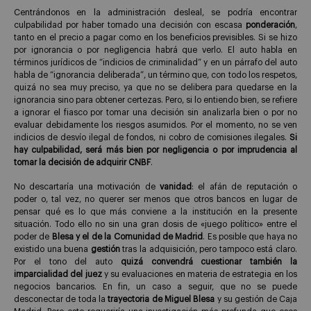
Centrándonos en la administración desleal, se podría encontrar
culpabilidad por haber tomado una decisión con escasa
ponderación
,
tanto en el precio a pagar como en los beneficios previsibles. Si se hizo
por ignorancia o por negligencia habrá que verlo. El auto habla en
términos jurídicos de “indicios de criminalidad” y en un párrafo del auto
habla de “ignorancia deliberada”, un término que, con todo los respetos,
quizá no sea muy preciso, ya que no se delibera para quedarse en la
ignorancia sino para obtener certezas. Pero, si lo entiendo bien, se refiere
a ignorar el fiasco por tomar una decisión sin analizarla bien o por no
evaluar debidamente los riesgos asumidos. Por el momento, no se ven
indicios de desvío ilegal de fondos, ni cobro de comisiones ilegales.
Si
hay culpabilidad, será más bien por negligencia o por imprudencia al
tomar la decisión de adquirir CNBF
.
No descartaría una motivación de
vanidad
: el afán de reputación o
poder o, tal vez, no querer ser menos que otros bancos en lugar de
pensar qué es lo que más conviene a la institución en la presente
situación. Todo ello no sin una gran dosis de «juego político» entre el
poder de
Blesa y el de la Comunidad de Madrid
. Es posible que haya no
existido una buena
gestión
tras la adquisición, pero tampoco está claro.
Por el tono del auto
quizá convendrá cuestionar también la
imparcialidad del juez
y su evaluaciones en materia de estrategia en los
negocios bancarios. En fin, un caso a seguir, que no se puede
desconectar de toda la
trayectoria de Miguel Blesa
y su gestión de Caja