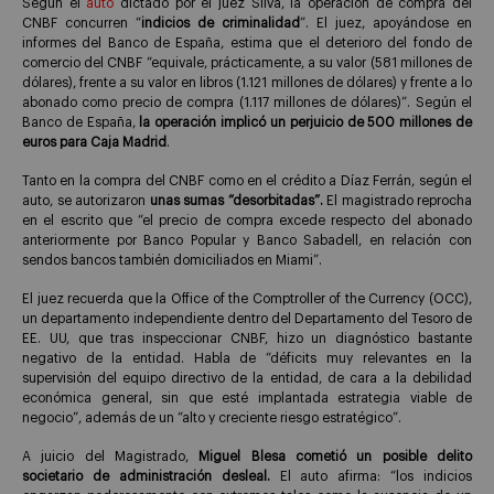
Según el
auto
dictado por el juez Silva, la operación de compra del
CNBF concurren “
indicios de criminalidad
”. El juez, apoyándose en
informes del Banco de España, estima que el deterioro del fondo de
comercio del CNBF “equivale, prácticamente, a su valor (581 millones de
dólares), frente a su valor en libros (1.121 millones de dólares) y frente a lo
abonado como precio de compra (1.117 millones de dólares)”. Según el
Banco de España,
la operación implicó un perjuicio de 500 millones de
euros para Caja Madrid
.
Tanto en la compra del CNBF como en el crédito a Díaz Ferrán, según el
auto, se autorizaron
unas
sumas “desorbitadas”.
El magistrado reprocha
en el escrito que “el precio de compra excede respecto del abonado
anteriormente por Banco Popular y Banco Sabadell, en relación con
sendos bancos también domiciliados en Miami”.
El juez recuerda que la Office of the Comptroller of the Currency (OCC),
un departamento independiente dentro del Departamento del Tesoro de
EE. UU, que tras inspeccionar CNBF, hizo un diagnóstico bastante
negativo de la entidad. Habla de “déficits muy relevantes en la
supervisión del equipo directivo de la entidad, de cara a la debilidad
económica general, sin que esté implantada estrategia viable de
negocio”, además de un “alto y creciente riesgo estratégico”.
A juicio del Magistrado,
Miguel Blesa cometió un posible delito
societario de administración desleal.
El auto afirma: “los indicios