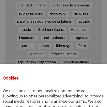
dignidad humana
dirección de empresas
economicismo
educación
empresa
Enseñanzas sociales de la Iglesia
Estado
fraude
Goldman Sachs
Honradez
impuestos
instituciones
integridad
justicia
leyes
liderazgo
Paro
persona
Reforma laboral
reputación corporativa
responsabilidad
responsabilidad social
Cookies
responsabilidad social empresarial
sabiduría práctica
Sindicatos
Trabajo
We use cookies to personalize content and ads,
transparencia
UGT
Valores
veracidad
allowing us to offer personalized advertising, to provide
social media features and to analyze our traffic. We also
virtudes
Ética
ética de la banca
share information about your use of our site with our