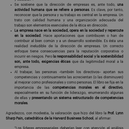
Se sostiene que la dirección de empresas es, ante todo,
una
actividad humana que se refiere a personas
. Es clave, por tanto,
reconocer que la persona y su trabajo es central en la empresa. Un
trato con calidad humana y una organización adecuada del
trabajo son elementos esenciales de la ética en dirección.
La empresa nace en la sociedad, opera en la sociedad y repercute
en la sociedad
. Hace aportaciones que contribuyen o han de
contribuir al bien común y a un desarrollo sostenible. Es ésta una
realidad ineludible de la dirección de empresas. Un correcto
enfoque tiene consecuencias para la reputación corporativa o
incurrir en riesgos. Pero
la responsabilidad social y la sostenibilidad
son, ante todo, exigencias éticas
que da legitimidad moral a la
empresa.
Al trabajar, las personas –también los directivos– aportan sus
competencias y continuamente las acrecientan (o las disminuyen)
al mejorar como profesionales y como personas. El libro se fija en la
importancia de las
competencias morales en el directivo
,
especialmente en su función de liderazgo, enumerando algunas
de ellas y
presentando un sistema estructurado de competencias
morales
.
Agradezco, con modestia, la valoración que hizo del libro la
Prof. Lynn
Sharp Pain, catedrática de la Harvard Business School
, al afirmar:
“Los líderes empresariales deberían leer con atención el análisis