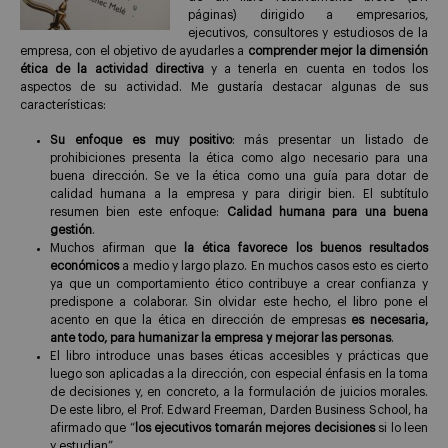
páginas) dirigido a empresarios,
ejecutivos, consultores y estudiosos de la
empresa, con el objetivo de ayudarles a
comprender mejor la dimensión
ética de la actividad directiva
y a tenerla en cuenta en todos los
aspectos de su actividad. Me gustaría destacar algunas de sus
características:
Su enfoque es muy positivo
: más presentar un listado de
prohibiciones presenta la ética como algo necesario para una
buena dirección. Se ve la ética como una guía para dotar de
calidad humana a la empresa y para dirigir bien. El subtítulo
resumen bien este enfoque:
Calidad humana para una buena
gestión
.
Muchos afirman que
la ética favorece los buenos resultados
económicos
a medio y largo plazo. En muchos casos esto es cierto
ya que un comportamiento ético contribuye a crear confianza y
predispone a colaborar. Sin olvidar este hecho, el libro pone el
acento en que la ética en dirección de empresas
es necesaria,
ante todo, para humanizar la empresa y mejorar las personas
.
El libro introduce unas bases éticas accesibles y prácticas que
luego son aplicadas a la dirección, con especial énfasis en la toma
de decisiones y, en concreto, a la formulación de juicios morales.
De este libro, el Prof. Edward Freeman, Darden Business School, ha
afirmado que “
los ejecutivos tomarán mejores decisiones
si lo leen
y estudian”.