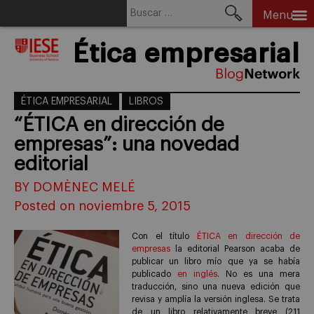
Buscar:
Menu
Skip
Ética empresarial
to
content
ÉTICA EMPRESARIAL
LIBROS
“ÉTICA en dirección de
empresas”: una novedad
editorial
BY DOMÈNEC MELÉ
Posted on noviembre 5, 2015
Con el título
ÉTICA en dirección de
empresas
la editorial Pearson acaba de
publicar un libro mío que ya se había
publicado
en inglés
. No es una mera
traducción, sino una nueva edición que
revisa y amplía la versión inglesa. Se trata
de un libro relativamente breve (211