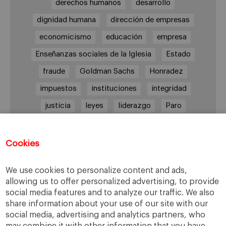
derechos humanos
desarrollo
dignidad humana
dirección de empresas
economicismo
educación
empresa
Enseñanzas sociales de la Iglesia
Estado
fraude
Goldman Sachs
Honradez
impuestos
instituciones
integridad
justicia
leyes
liderazgo
Paro
persona
Reforma laboral
reputación corporativa
responsabilidad
Cookies
responsabilidad social
We use cookies to personalize content and ads,
responsabilidad social empresarial
allowing us to offer personalized advertising, to provide
sabiduría práctica
Sindicatos
Trabajo
social media features and to analyze our traffic. We also
share information about your use of our site with our
transparencia
UGT
Valores
veracidad
social media, advertising and analytics partners, who
virtudes
Ética
ética de la banca