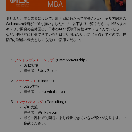
６月より、主な業界について、計４回にわたって開催されたキャリア関連の
Webinarの録画が一通り揃いましたので、以下よりご覧ください。MBA後の
キャリア開発の全体図は、日本のMBA受験予備校やエッセイカウンセラー
などが包括的に把握できているとは言い切れない分野（盲点）ですので、包
括的な理解の機会としても是非ご活用ください。
アントレプレナーシップ
（Entrepreneurship）
6/12実施
担当者：Eddy Zakes
ファイナンス
（Finance）
6/26実施
担当者：Lassi Viljakainen
コンサルティング
（Consulting）
7/10実施
担当者：Will Fawson
最初一部技術的問題により録音できていない部分があります。ご
容赦ください。