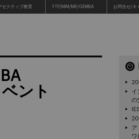
グゼクティブ教育
YTP/MiM/MiF/GEMBA
お問合せ/キ
BA
2
連イベント
イ
の
I
2
ア
ワ