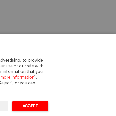
dvertising, to provide
ur use of our site with
r information that you
(
more information
).
eject", or you can
ACCEPT
Legal Notice
Terms of Use