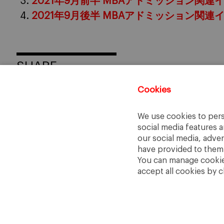
2021年9月前半 MBAアドミッション関連
2021年9月後半 MBAアドミッション関連
SHARE
Cookies
We use cookies to pers
social media features a
our social media, adve
have provided to them o
You can manage cookies
accept all cookies by c
IESE Business School
University of Navarra