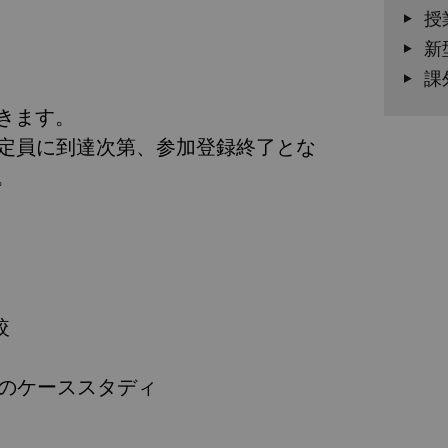
授
新
課
きます。
。定員に到達次第、参加登録終了とな
。
較
のケーススタディ