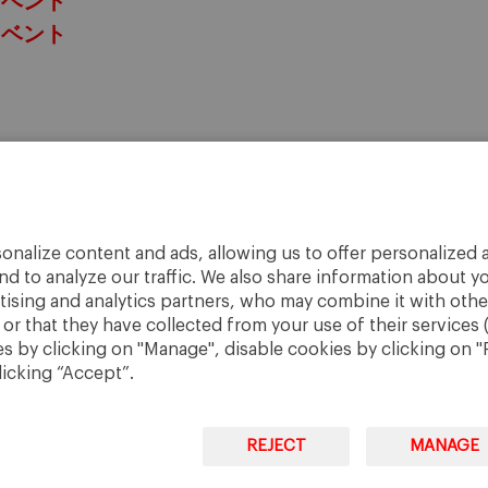
イベント
イベント
onalize content and ads, allowing us to offer personalized a
nd to analyze our traffic. We also share information about yo
rtising and analytics partners, who may combine it with othe
r that they have collected from your use of their services 
 by clicking on "Manage", disable cookies by clicking on "R
licking “Accept”.
REJECT
MANAGE