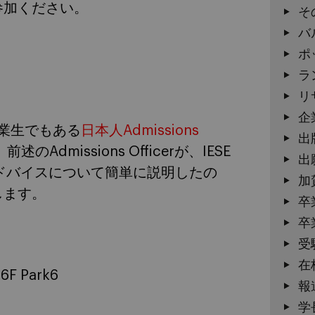
参加ください。
そ
バ
ポ
ラ
リ
企
の卒業生でもある
日本人Admissions
出
missions Officerが、IESE
出
ドバイスについて簡単に説明したの
加
します。
卒
卒
受
在
 Park6
報
学