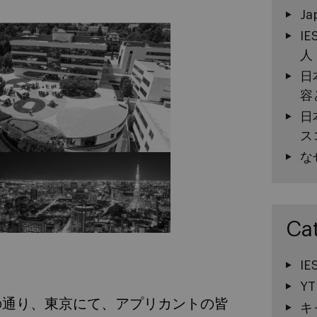
Ja
I
人
日
容
日
ス
な
Ca
I
YT
上旬、下記の通り、東京にて、アプリカントの皆
キ