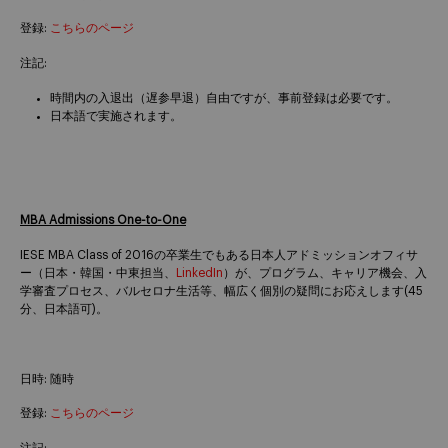
登録:
こちらのページ
注記:
時間内の入退出（遅参早退）自由ですが、事前登録は必要です。
日本語で実施されます。
MBA Admissions One-to-One
IESE MBA Class of 2016の卒業生でもある日本人アドミッションオフィサ
ー（日本・韓国・中東担当、
LinkedIn
）が、プログラム、キャリア機会、入
学審査プロセス、バルセロナ生活等、幅広く個別の疑問にお応えします(45
分、日本語可)。
日時: 随時
登録:
こちらのページ