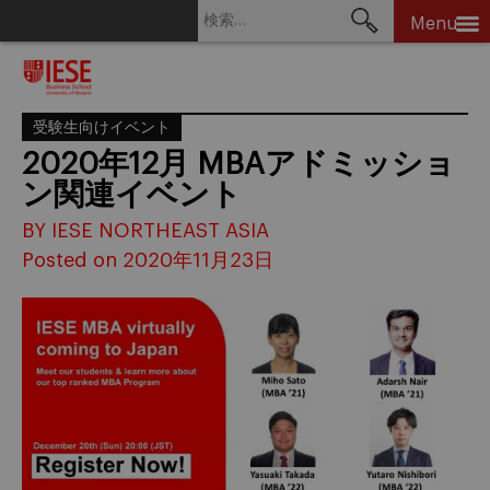
検
Menu
索:
Skip
to
content
受験生向けイベント
2020年12月 MBAアドミッショ
ン関連イベント
BY IESE NORTHEAST ASIA
Posted on 2020年11月23日