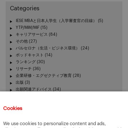
Categories
IESE MBAと日本人学生（入学審査官の目線）
(5)
YTP/MiM/MiF
(15)
キャリアサービス
(84)
その他
(27)
バルセロナ（生活・ビジネス環境）
(24)
ポッドキャスト
(14)
ランキング
(30)
リサーチ
(36)
企業研修・エグゼクティブ教育
(28)
出版
(3)
出願関連アドバイス
(34)
加賀谷が語る − エグゼクティブ教育 最前線
(3)
卒業生の活躍
(51)
Cookies
卒業生向けイベント
(45)
受験生向けイベント
(111)
We use cookies to personalize content and ads,
在校生の活躍
(42)